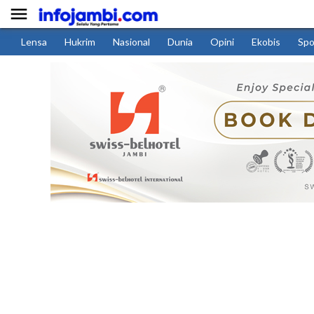

Lensa
Hukrim
Nasional
Dunia
Opini
Ekobis
Spo