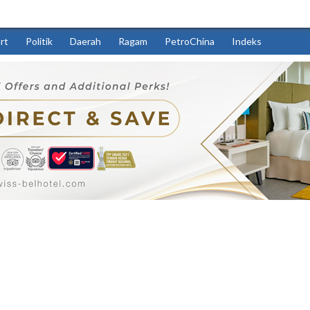
rt
Politik
Daerah
Ragam
PetroChina
Indeks