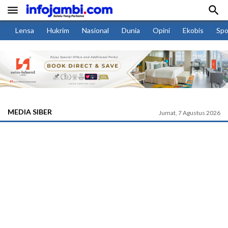


Lensa
Hukrim
Nasional
Dunia
Opini
Ekobis
Spo
MEDIA SIBER
Jumat, 7 Agustus 2026