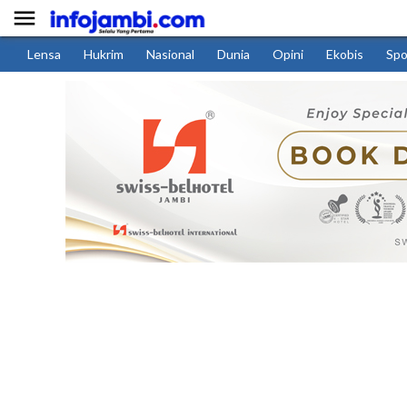

Lensa
Hukrim
Nasional
Dunia
Opini
Ekobis
Spo