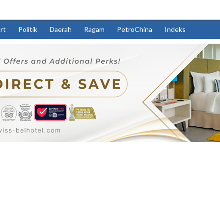
rt
Politik
Daerah
Ragam
PetroChina
Indeks