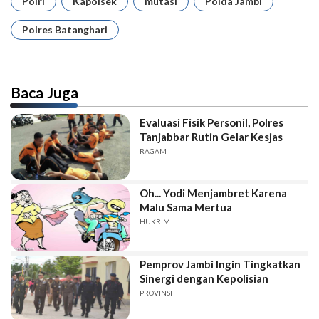
Polri
Kapolsek
mutasi
Polda Jambi
Polres Batanghari
Baca Juga
Evaluasi Fisik Personil, Polres
Tanjabbar Rutin Gelar Kesjas
RAGAM
Oh... Yodi Menjambret Karena
Malu Sama Mertua
HUKRIM
Pemprov Jambi Ingin Tingkatkan
Sinergi dengan Kepolisian
PROVINSI