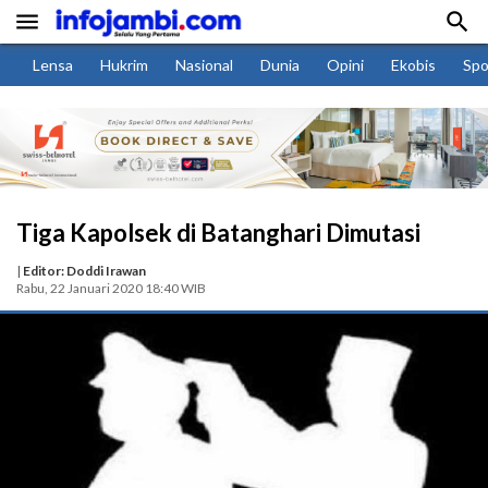


Lensa
Hukrim
Nasional
Dunia
Opini
Ekobis
Spo
Tiga Kapolsek di Batanghari Dimutasi
|
Editor: Doddi Irawan
Rabu, 22 Januari 2020 18:40 WIB