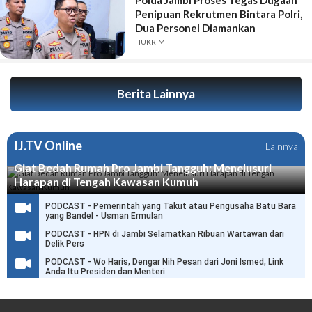
Polda Jambi Proses Tegas Dugaan
Penipuan Rekrutmen Bintara Polri,
Dua Personel Diamankan
HUKRIM
Berita Lainnya
IJ.TV Online
Lainnya
Giat Bedah Rumah Pro Jambi Tangguh: Menelusuri
Harapan di Tengah Kawasan Kumuh
PODCAST - Pemerintah yang Takut atau Pengusaha Batu Bara
yang Bandel - Usman Ermulan
PODCAST - HPN di Jambi Selamatkan Ribuan Wartawan dari
Delik Pers
PODCAST - Wo Haris, Dengar Nih Pesan dari Joni Ismed, Link
Anda Itu Presiden dan Menteri