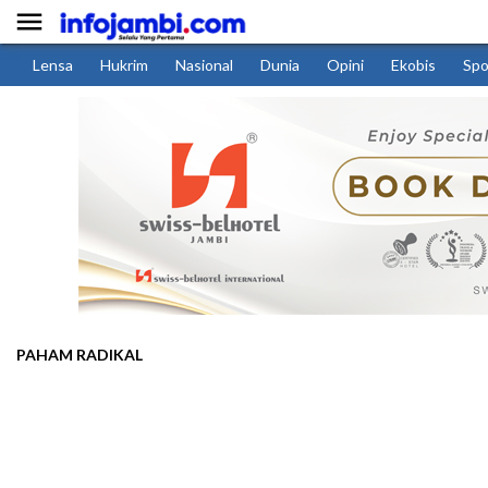

Lensa
Hukrim
Nasional
Dunia
Opini
Ekobis
Spo
PAHAM RADIKAL