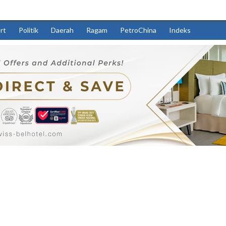
rt
Politik
Daerah
Ragam
PetroChina
Indeks