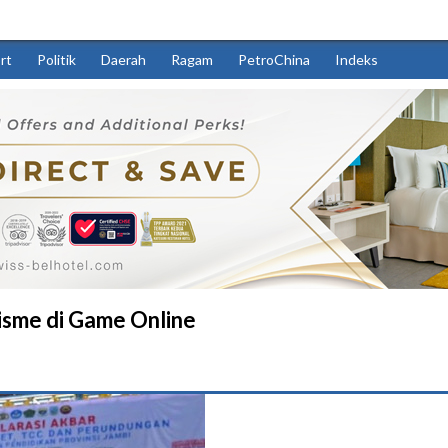
rt
Politik
Daerah
Ragam
PetroChina
Indeks
isme di Game Online