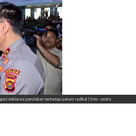
ani deklarasi penolakan terhadap paham radikal | foto : andra