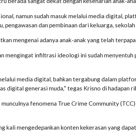
stru berada sangat dekat dengan keseharian anak-an
sional, namun sudah masuk melalui media digital, pla
u, pengawasan dan pembinaan dari keluarga, sekolah d
an mengenai adanya anak-anak yang telah terpapar p
n mengingat infiltrasi ideologi ini sudah menyentuh
elalui media digital, bahkan tergabung dalam platfo
as digital generasi muda,” tegas Krisno di hadapan ri
ti munculnya fenomena True Crime Community (TCC) 
ring kali mengedepankan konten kekerasan yang dapa