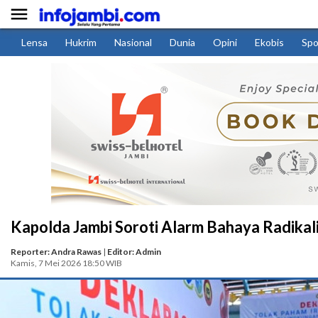

Lensa
Hukrim
Nasional
Dunia
Opini
Ekobis
Spo
Kapolda Jambi Soroti Alarm Bahaya Radikal
Reporter: Andra Rawas
|
Editor: Admin
Kamis, 7 Mei 2026 18:50 WIB