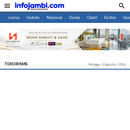


Lensa
Hukrim
Nasional
Dunia
Opini
Ekobis
Spo
TERORISME
Minggu, 9 Agustus 2026