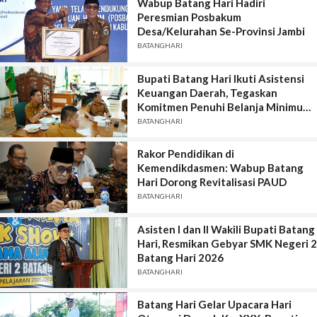
Wabup Batang Hari Hadiri
Peresmian Posbakum
Desa/Kelurahan Se-Provinsi Jambi
BATANGHARI
Bupati Batang Hari Ikuti Asistensi
Keuangan Daerah, Tegaskan
Komitmen Penuhi Belanja Minimum
TA 2026
BATANGHARI
Rakor Pendidikan di
Kemendikdasmen: Wabup Batang
Hari Dorong Revitalisasi PAUD
BATANGHARI
Asisten I dan II Wakili Bupati Batang
Hari, Resmikan Gebyar SMK Negeri 2
Batang Hari 2026
BATANGHARI
Batang Hari Gelar Upacara Hari