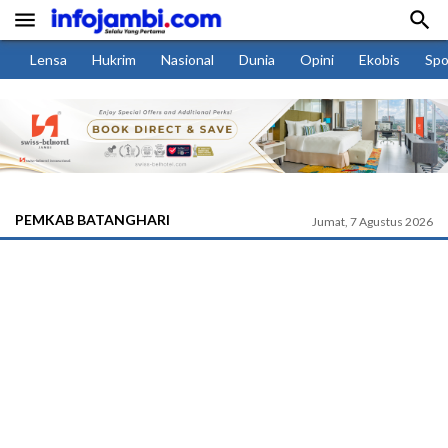


Lensa
Hukrim
Nasional
Dunia
Opini
Ekobis
Spo
PEMKAB BATANGHARI
Jumat, 7 Agustus 2026