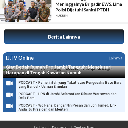
Meninggalnya Brigadir EWS, Lima
Polisi Dijatuhi Sanksi PTDH
HUKRIM
Berita Lainnya
IJ.TV Online
Lainnya
Giat Bedah Rumah Pro Jambi Tangguh: Menelusuri
Harapan di Tengah Kawasan Kumuh
PODCAST - Pemerintah yang Takut atau Pengusaha Batu Bara
yang Bandel - Usman Ermulan
PODCAST - HPN di Jambi Selamatkan Ribuan Wartawan dari
Delik Pers
PODCAST - Wo Haris, Dengar Nih Pesan dari Joni Ismed, Link
Anda Itu Presiden dan Menteri
Redaksi
|
Disclaimer
|
Tentang Kami