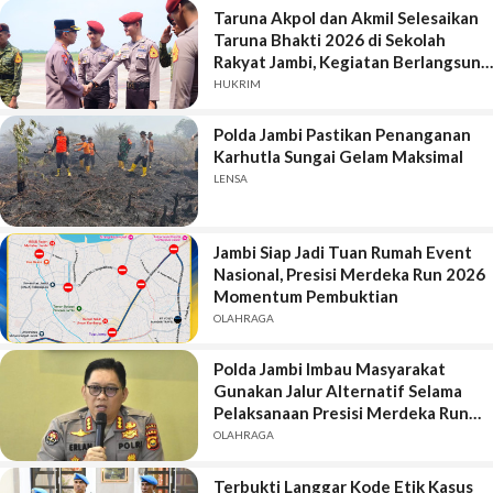
Taruna Akpol dan Akmil Selesaikan
Taruna Bhakti 2026 di Sekolah
Rakyat Jambi, Kegiatan Berlangsung
Aman dan Lancar
HUKRIM
Polda Jambi Pastikan Penanganan
Karhutla Sungai Gelam Maksimal
LENSA
Jambi Siap Jadi Tuan Rumah Event
Nasional, Presisi Merdeka Run 2026
Momentum Pembuktian
OLAHRAGA
Polda Jambi Imbau Masyarakat
Gunakan Jalur Alternatif Selama
Pelaksanaan Presisi Merdeka Run
2026
OLAHRAGA
Terbukti Langgar Kode Etik Kasus