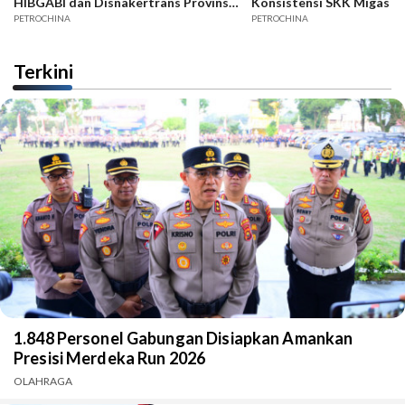
HIBGABI dan Disnakertrans Provinsi
Konsistensi SKK Migas -
Jambi
PETROCHINA
PETROCHINA
Terkini
1.848 Personel Gabungan Disiapkan Amankan
Presisi Merdeka Run 2026
OLAHRAGA