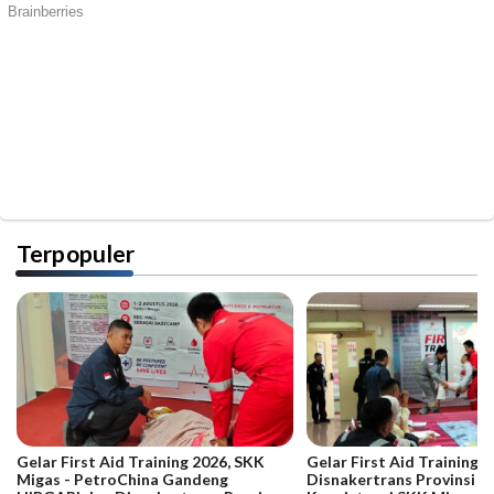
Terpopuler
Gelar First Aid Training 2026, SKK
Gelar First Aid Training B
Migas - PetroChina Gandeng
Disnakertrans Provinsi Ja