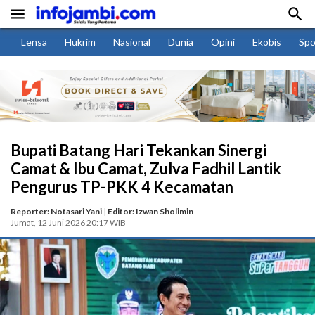


Lensa
Hukrim
Nasional
Dunia
Opini
Ekobis
Spo
Bupati Batang Hari Tekankan Sinergi
Camat & Ibu Camat, Zulva Fadhil Lantik
Pengurus TP-PKK 4 Kecamatan
Reporter: Notasari Yani
|
Editor: Izwan Sholimin
Jumat, 12 Juni 2026 20:17 WIB