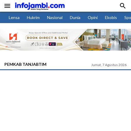


Lensa
Hukrim
Nasional
Dunia
Opini
Ekobis
Spo
PEMKAB TANJABTIM
Jumat, 7 Agustus 2026