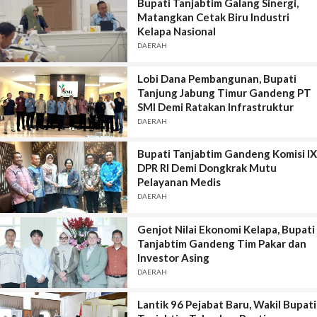
Bupati Tanjabtim Galang Sinergi,
Matangkan Cetak Biru Industri
Kelapa Nasional
DAERAH
Lobi Dana Pembangunan, Bupati
Tanjung Jabung Timur Gandeng PT
SMI Demi Ratakan Infrastruktur
DAERAH
Bupati Tanjabtim Gandeng Komisi IX
DPR RI Demi Dongkrak Mutu
Pelayanan Medis
DAERAH
Genjot Nilai Ekonomi Kelapa, Bupati
Tanjabtim Gandeng Tim Pakar dan
Investor Asing
DAERAH
Lantik 96 Pejabat Baru, Wakil Bupati