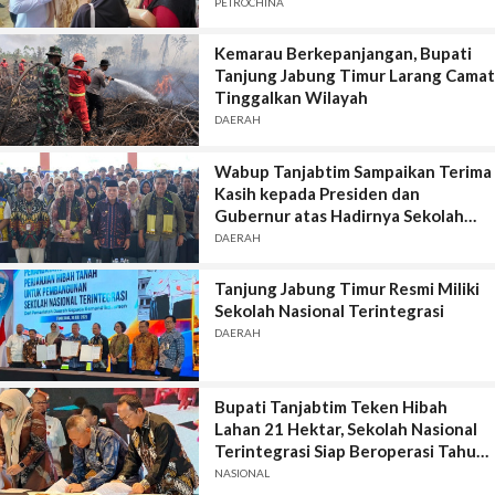
Bergulir di Geragai
PETROCHINA
Kemarau Berkepanjangan, Bupati
Tanjung Jabung Timur Larang Camat
Tinggalkan Wilayah
DAERAH
Wabup Tanjabtim Sampaikan Terima
Kasih kepada Presiden dan
Gubernur atas Hadirnya Sekolah
Rakyat
DAERAH
Tanjung Jabung Timur Resmi Miliki
Sekolah Nasional Terintegrasi
DAERAH
Bupati Tanjabtim Teken Hibah
Lahan 21 Hektar, Sekolah Nasional
Terintegrasi Siap Beroperasi Tahun
Ajaran 2026-2027
NASIONAL