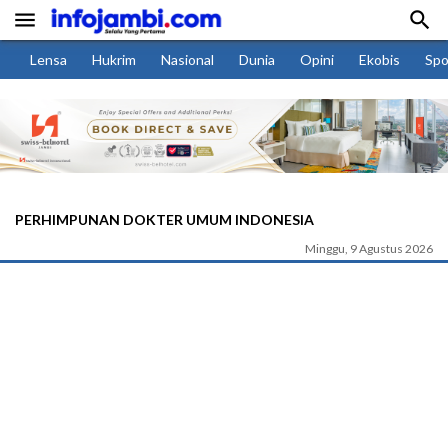


Lensa
Hukrim
Nasional
Dunia
Opini
Ekobis
Spo
PERHIMPUNAN DOKTER UMUM INDONESIA
Minggu, 9 Agustus 2026