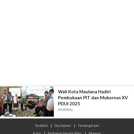
Wali Kota Maulana Hadiri
Pembukaan PIT dan Mukernas XV
PDUI 2025
NASIONAL
Redaksi
|
Disclaimer
|
Tentang Kami
Karir
|
Pedoman Media Siber
|
Sitemap