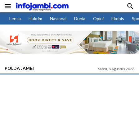


Lensa
Hukrim
Nasional
Dunia
Opini
Ekobis
Spo
POLDA JAMBI
Sabtu, 8 Agustus 2026