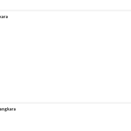
kara
angkara