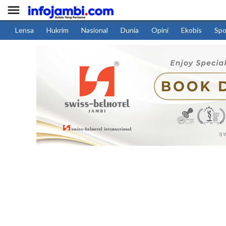

Lensa
Hukrim
Nasional
Dunia
Opini
Ekobis
Spo