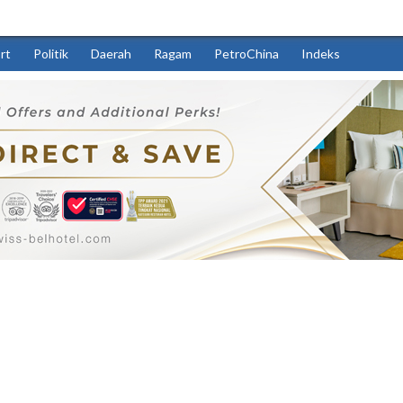
rt
Politik
Daerah
Ragam
PetroChina
Indeks