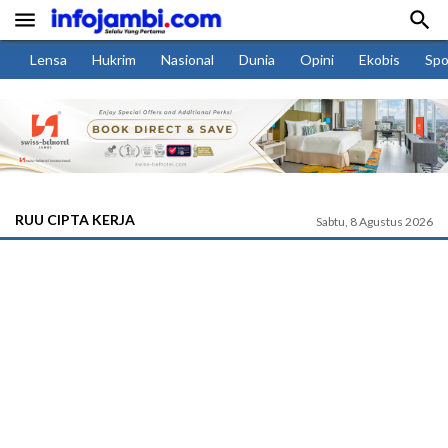


Lensa
Hukrim
Nasional
Dunia
Opini
Ekobis
Spo
RUU CIPTA KERJA
Sabtu, 8 Agustus 2026