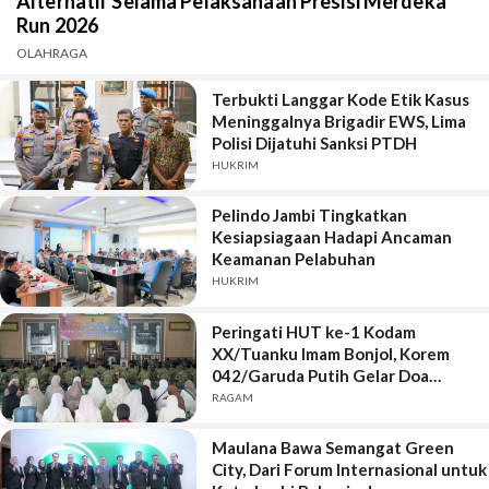
Alternatif Selama Pelaksanaan Presisi Merdeka
Run 2026
OLAHRAGA
Terbukti Langgar Kode Etik Kasus
Meninggalnya Brigadir EWS, Lima
Polisi Dijatuhi Sanksi PTDH
HUKRIM
Pelindo Jambi Tingkatkan
Kesiapsiagaan Hadapi Ancaman
Keamanan Pelabuhan
HUKRIM
Peringati HUT ke-1 Kodam
XX/Tuanku Imam Bonjol, Korem
042/Garuda Putih Gelar Doa
Bersama
RAGAM
Maulana Bawa Semangat Green
City, Dari Forum Internasional untuk