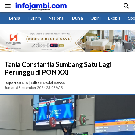


Lensa
Hukrim
Nasional
Dunia
Opini
Ekobis
Spo
Tania Constantia Sumbang Satu Lagi
Perunggu di PON XXI
Reporter: DIA
|
Editor: Doddi Irawan
Jumat, 6 September 2024 23:08 WIB