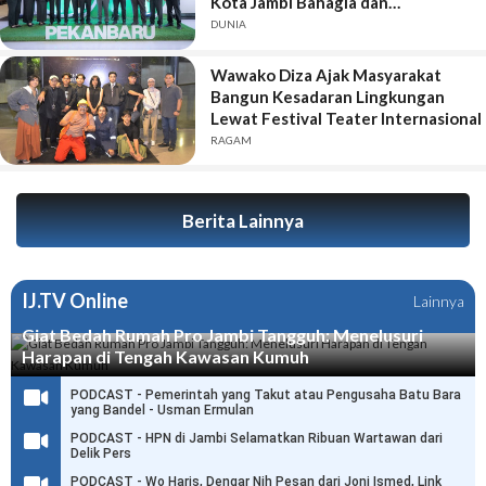
Kota Jambi Bahagia dan
Berkelanjutan
DUNIA
Wawako Diza Ajak Masyarakat
Bangun Kesadaran Lingkungan
Lewat Festival Teater Internasional
RAGAM
Berita Lainnya
IJ.TV Online
Lainnya
Giat Bedah Rumah Pro Jambi Tangguh: Menelusuri
Harapan di Tengah Kawasan Kumuh
PODCAST - Pemerintah yang Takut atau Pengusaha Batu Bara
yang Bandel - Usman Ermulan
PODCAST - HPN di Jambi Selamatkan Ribuan Wartawan dari
Delik Pers
PODCAST - Wo Haris, Dengar Nih Pesan dari Joni Ismed, Link