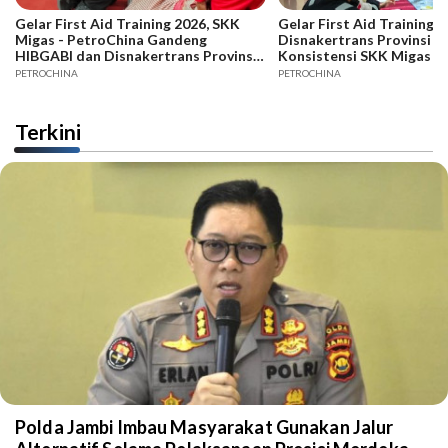
Gelar First Aid Training 2026, SKK
Gelar First Aid Training B
Migas - PetroChina Gandeng
Disnakertrans Provinsi Ja
HIBGABI dan Disnakertrans Provinsi
Konsistensi SKK Migas -
Jambi
PETROCHINA
PETROCHINA
Terkini
Polda Jambi Imbau Masyarakat Gunakan Jalur