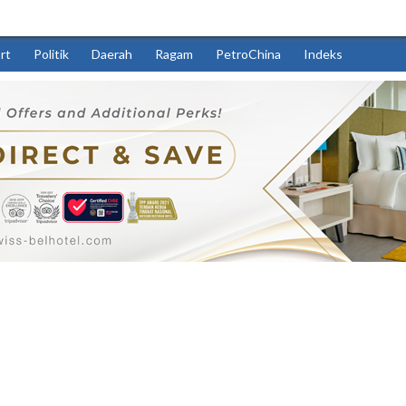
rt
Politik
Daerah
Ragam
PetroChina
Indeks