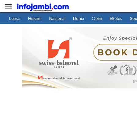

Lensa
Hukrim
Nasional
Dunia
Opini
Ekobis
Spo