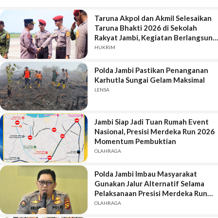
Taruna Akpol dan Akmil Selesaikan
Taruna Bhakti 2026 di Sekolah
Rakyat Jambi, Kegiatan Berlangsung
Aman dan Lancar
HUKRIM
Polda Jambi Pastikan Penanganan
Karhutla Sungai Gelam Maksimal
LENSA
Jambi Siap Jadi Tuan Rumah Event
Nasional, Presisi Merdeka Run 2026
Momentum Pembuktian
OLAHRAGA
Polda Jambi Imbau Masyarakat
Gunakan Jalur Alternatif Selama
Pelaksanaan Presisi Merdeka Run
2026
OLAHRAGA