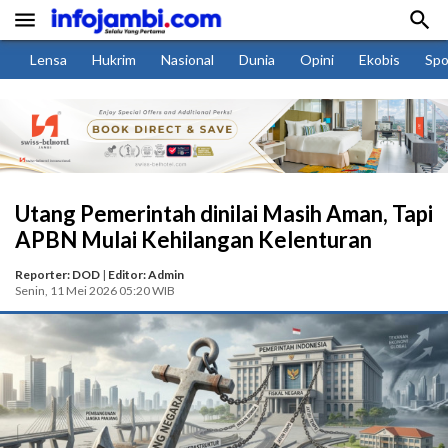


Lensa
Hukrim
Nasional
Dunia
Opini
Ekobis
Spo
Utang Pemerintah dinilai Masih Aman, Tapi
APBN Mulai Kehilangan Kelenturan
Reporter: DOD
|
Editor: Admin
Senin, 11 Mei 2026 05:20 WIB