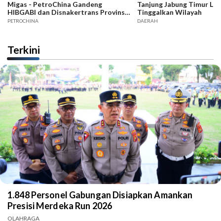
Migas - PetroChina Gandeng
Tanjung Jabung Timur La
HIBGABI dan Disnakertrans Provinsi
Tinggalkan Wilayah
Jambi
PETROCHINA
DAERAH
Terkini
1.848 Personel Gabungan Disiapkan Amankan
Presisi Merdeka Run 2026
OLAHRAGA