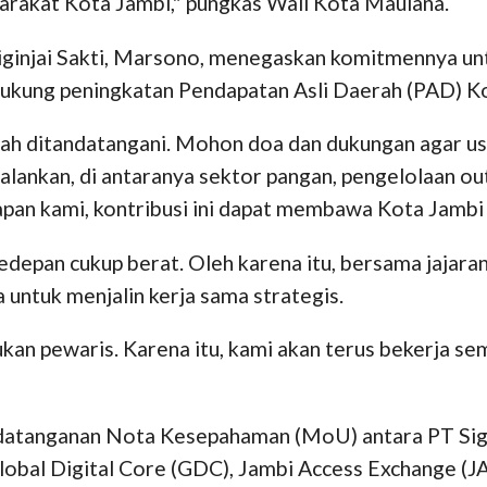
arakat Kota Jambi," pungkas Wali Kota Maulana.
Siginjai Sakti, Marsono, menegaskan komitmennya 
ndukung peningkatan Pendapatan Asli Daerah (PAD) K
telah ditandatangani. Mohon doa dan dukungan agar
alankan, di antaranya sektor pangan, pengelolaan ou
apan kami, kontribusi ini dapat membawa Kota Jambi 
edepan cukup berat. Oleh karena itu, bersama jajar
untuk menjalin kerja sama strategis.
bukan pewaris. Karena itu, kami akan terus bekerja s
datanganan Nota Kesepahaman (MoU) antara PT Siginj
bal Digital Core (GDC), Jambi Access Exchange (JAX