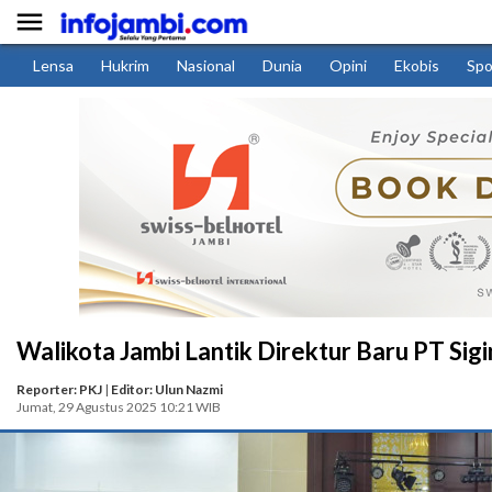

Lensa
Hukrim
Nasional
Dunia
Opini
Ekobis
Spo
Walikota Jambi Lantik Direktur Baru PT Sigin
Reporter: PKJ
|
Editor: Ulun Nazmi
Jumat, 29 Agustus 2025 10:21 WIB