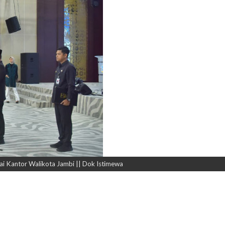
njai Kantor Walikota Jambi || Dok Istimewa