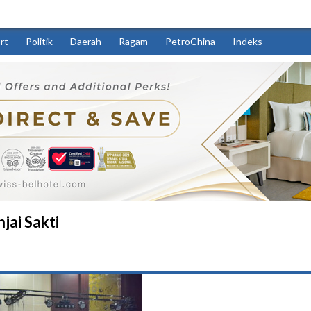
rt
Politik
Daerah
Ragam
PetroChina
Indeks
jai Sakti