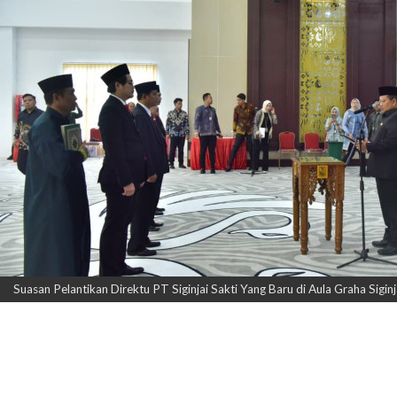
Suasan Pelantikan Direktu PT Siginjai Sakti Yang Baru di Aula Graha Sigi