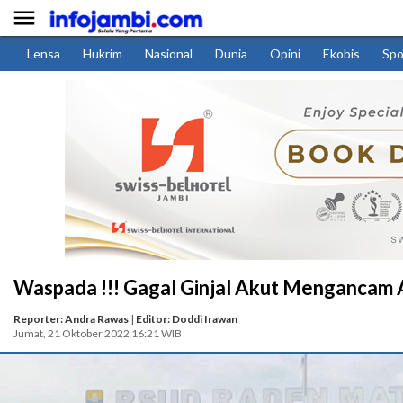

Lensa
Hukrim
Nasional
Dunia
Opini
Ekobis
Spo
Waspada !!! Gagal Ginjal Akut Mengancam
Reporter: Andra Rawas
|
Editor: Doddi Irawan
Jumat, 21 Oktober 2022 16:21 WIB