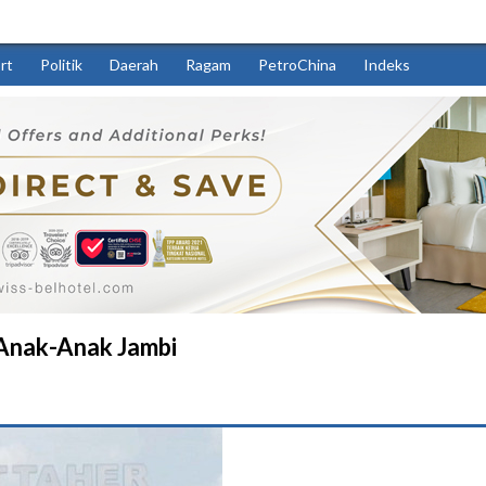
rt
Politik
Daerah
Ragam
PetroChina
Indeks
 Anak-Anak Jambi