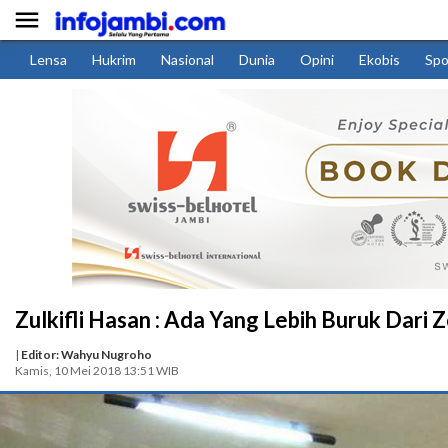

Lensa
Hukrim
Nasional
Dunia
Opini
Ekobis
Spo
Zulkifli Hasan : Ada Yang Lebih Buruk Dari
|
Editor: Wahyu Nugroho
Kamis, 10 Mei 2018 13:51 WIB