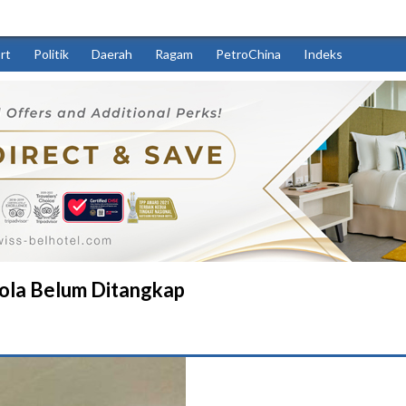
rt
Politik
Daerah
Ragam
PetroChina
Indeks
 Zola Belum Ditangkap