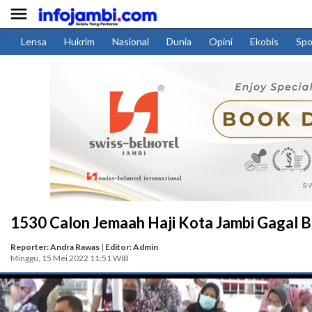

Lensa
Hukrim
Nasional
Dunia
Opini
Ekobis
Spo
1530 Calon Jemaah Haji Kota Jambi Gagal 
Reporter: Andra Rawas
|
Editor: Admin
Minggu, 15 Mei 2022 11:51 WIB