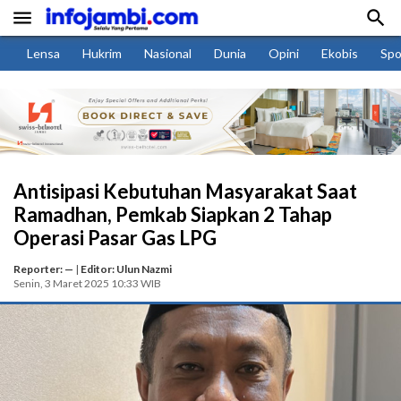


Lensa
Hukrim
Nasional
Dunia
Opini
Ekobis
Spo
Antisipasi Kebutuhan Masyarakat Saat
Ramadhan, Pemkab Siapkan 2 Tahap
Operasi Pasar Gas LPG
Reporter: —
|
Editor: Ulun Nazmi
Senin, 3 Maret 2025 10:33 WIB