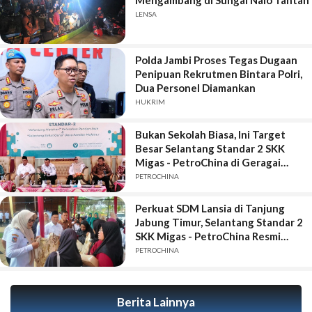
LENSA
Polda Jambi Proses Tegas Dugaan
Penipuan Rekrutmen Bintara Polri,
Dua Personel Diamankan
HUKRIM
Bukan Sekolah Biasa, Ini Target
Besar Selantang Standar 2 SKK
Migas - PetroChina di Geragai
Tanjung Jabung Timur
PETROCHINA
Perkuat SDM Lansia di Tanjung
Jabung Timur, Selantang Standar 2
SKK Migas - PetroChina Resmi
Bergulir di Geragai
PETROCHINA
Berita Lainnya