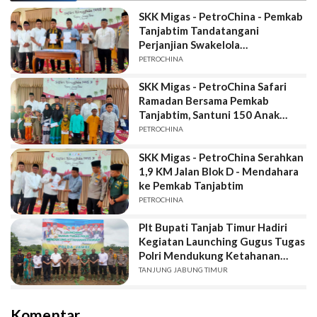
SKK Migas - PetroChina - Pemkab
Tanjabtim Tandatangani
Perjanjian Swakelola
Pembangunan Jalan 6 Kilometer
PETROCHINA
SKK Migas - PetroChina Safari
Ramadan Bersama Pemkab
Tanjabtim, Santuni 150 Anak
Yatim dan Dhuafa
PETROCHINA
SKK Migas - PetroChina Serahkan
1,9 KM Jalan Blok D - Mendahara
ke Pemkab Tanjabtim
PETROCHINA
Plt Bupati Tanjab Timur Hadiri
Kegiatan Launching Gugus Tugas
Polri Mendukung Ketahanan
Pangan.
TANJUNG JABUNG TIMUR
Komentar