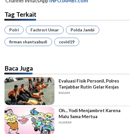
Channel WhatsApp
INFOJAMBI.com
Tag Terkait
Polri
Fachrori Umar
Polda Jambi
firman shantyabudi
covid19
Baca Juga
Evaluasi Fisik Personil, Polres
Tanjabbar Rutin Gelar Kesjas
RAGAM
Oh... Yodi Menjambret Karena
Malu Sama Mertua
HUKRIM