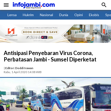


Lensa
Hukrim
Nasional
Dunia
Opini
Ekobis
Spo
Antisipasi Penyebaran Virus Corona,
Perbatasan Jambi - Sumsel Diperketat
|
Editor: Doddi Irawan
Rabu, 1 April 2020 14:08 WIB