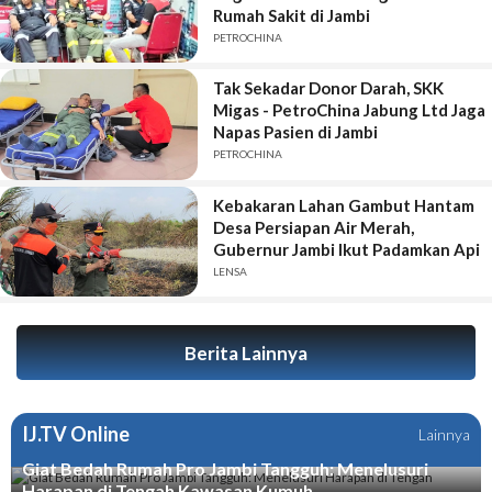
Rumah Sakit di Jambi
PETROCHINA
Tak Sekadar Donor Darah, SKK
Migas - PetroChina Jabung Ltd Jaga
Napas Pasien di Jambi
PETROCHINA
Kebakaran Lahan Gambut Hantam
Desa Persiapan Air Merah,
Gubernur Jambi Ikut Padamkan Api
LENSA
Berita Lainnya
IJ.TV Online
Lainnya
Giat Bedah Rumah Pro Jambi Tangguh: Menelusuri
Harapan di Tengah Kawasan Kumuh