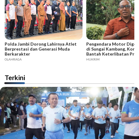
Polda Jambi Dorong Lahirnya Atlet
Pengendara Motor Digeb
Berprestasi dan Generasi Muda
di Sungai Kambang, Kore
Berkarakter
Bantah Keterlibatan Praj
OLAHRAGA
HUKRIM
Terkini