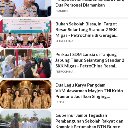
Dua Personel Diamankan
HUKRIM
Bukan Sekolah Biasa, Ini Target
Besar Selantang Standar 2 SKK
Migas - PetroChina di Geragai
Tanjung Jabung Timur
PETROCHINA
Perkuat SDM Lansia di Tanjung
Jabung Timur, Selantang Standar 2
SKK Migas - PetroChina Resmi
Bergulir di Geragai
PETROCHINA
Dua Lagu Karya Pangdam
VI/Mulawarman Mayjen TNI Krido
Pramono Jadi Ikon Singing
Competition HUT Ke-81 RI
LENSA
Gubernur Jambi Tegaskan
Pembangunan Sekolah Rakyat dan
Komplek Perumahan BTN Bungo