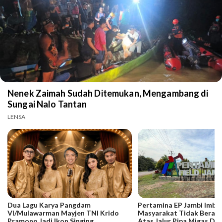
Nenek Zaimah Sudah Ditemukan, Mengambang di
Sungai Nalo Tantan
LENSA
Dua Lagu Karya Pangdam
Pertamina EP Jambi Imba
VI/Mulawarman Mayjen TNI Krido
Masyarakat Tidak Berakti
Pramono Jadi Ikon Singing
Atas Jalur Pipa Migas De