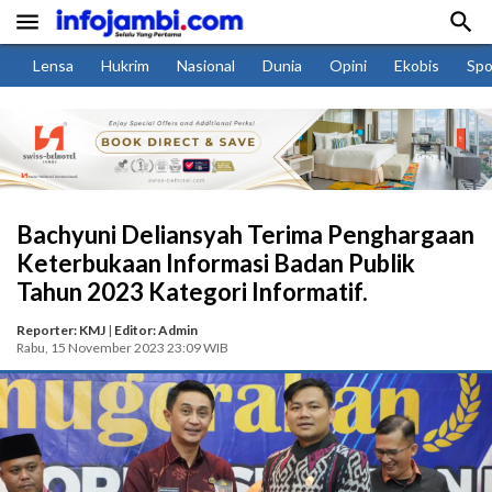


Lensa
Hukrim
Nasional
Dunia
Opini
Ekobis
Spo
Bachyuni Deliansyah Terima Penghargaan
Keterbukaan Informasi Badan Publik
Tahun 2023 Kategori Informatif.
Reporter: KMJ
|
Editor: Admin
Rabu, 15 November 2023 23:09 WIB