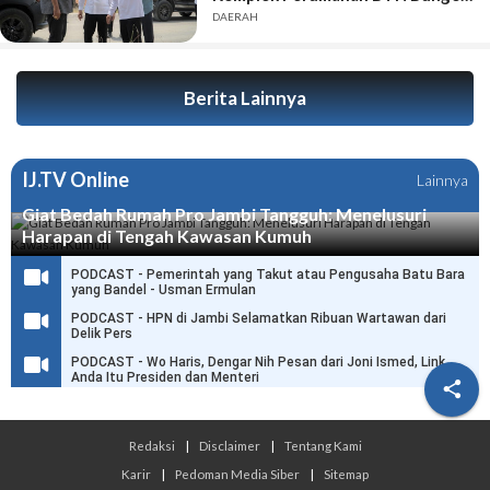
Green City Harus Sejalan
DAERAH
Berita Lainnya
IJ.TV Online
Lainnya
Giat Bedah Rumah Pro Jambi Tangguh: Menelusuri
Harapan di Tengah Kawasan Kumuh
PODCAST - Pemerintah yang Takut atau Pengusaha Batu Bara
yang Bandel - Usman Ermulan
PODCAST - HPN di Jambi Selamatkan Ribuan Wartawan dari
Delik Pers
PODCAST - Wo Haris, Dengar Nih Pesan dari Joni Ismed, Link
Anda Itu Presiden dan Menteri

Redaksi
|
Disclaimer
|
Tentang Kami
Karir
|
Pedoman Media Siber
|
Sitemap