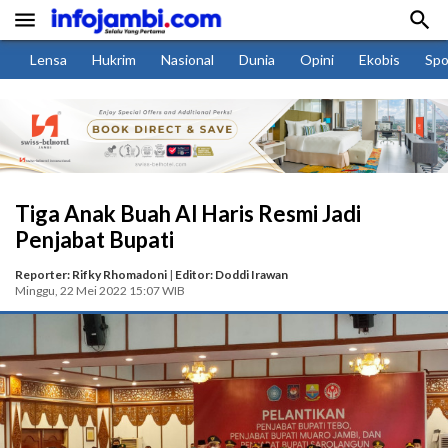


Lensa
Hukrim
Nasional
Dunia
Opini
Ekobis
Spo
Tiga Anak Buah Al Haris Resmi Jadi
Penjabat Bupati
Reporter: Rifky Rhomadoni
|
Editor: Doddi Irawan
Minggu, 22 Mei 2022 15:07 WIB