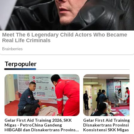
Terpopuler
Gelar First Aid Training 2026, SKK
Gelar First Aid Training B
Migas - PetroChina Gandeng
Disnakertrans Provinsi Ja
HIBGABI dan Disnakertrans Provinsi
Konsistensi SKK Migas -