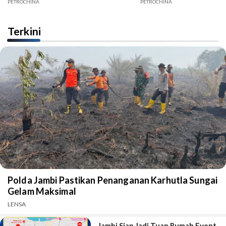
Jambi
PETROCHINA
PETROCHINA
Terkini
Polda Jambi Pastikan Penanganan Karhutla Sungai
Gelam Maksimal
LENSA
Jambi Siap Jadi Tuan Rumah Event