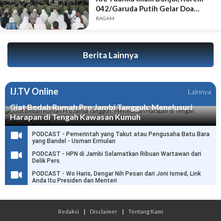
042/Garuda Putih Gelar Doa
Bersama
RAGAM
Berita Lainnya
IJ.TV Online
Lainnya
Giat Bedah Rumah Pro Jambi Tangguh: Menelusuri
Harapan di Tengah Kawasan Kumuh
PODCAST - Pemerintah yang Takut atau Pengusaha Batu Bara
yang Bandel - Usman Ermulan
PODCAST - HPN di Jambi Selamatkan Ribuan Wartawan dari
Delik Pers
PODCAST - Wo Haris, Dengar Nih Pesan dari Joni Ismed, Link
Anda Itu Presiden dan Menteri
Redaksi
|
Disclaimer
|
Tentang Kami