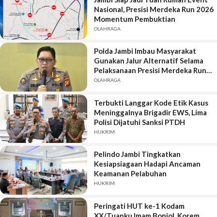
Nasional, Presisi Merdeka Run 2026
Momentum Pembuktian
OLAHRAGA
Polda Jambi Imbau Masyarakat
Gunakan Jalur Alternatif Selama
Pelaksanaan Presisi Merdeka Run
2026
OLAHRAGA
Terbukti Langgar Kode Etik Kasus
Meninggalnya Brigadir EWS, Lima
Polisi Dijatuhi Sanksi PTDH
HUKRIM
Pelindo Jambi Tingkatkan
Kesiapsiagaan Hadapi Ancaman
Keamanan Pelabuhan
HUKRIM
Peringati HUT ke-1 Kodam
XX/Tuanku Imam Bonjol, Korem