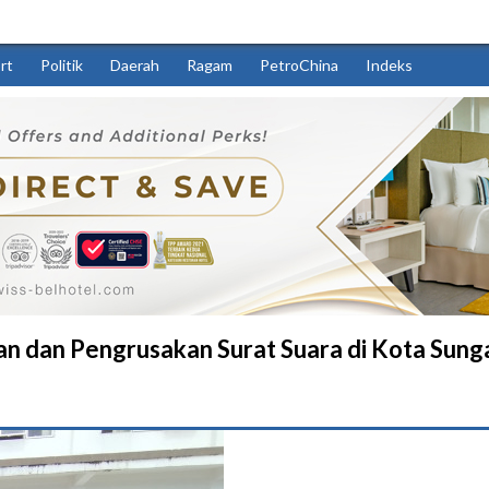
rt
Politik
Daerah
Ragam
PetroChina
Indeks
n dan Pengrusakan Surat Suara di Kota Sung