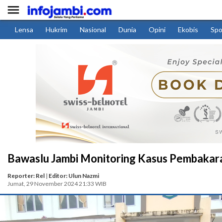

Lensa
Hukrim
Nasional
Dunia
Opini
Ekobis
Spo
Bawaslu Jambi Monitoring Kasus Pembakara
Reporter: Rel
|
Editor: Ulun Nazmi
Jumat, 29 November 2024 21:33 WIB