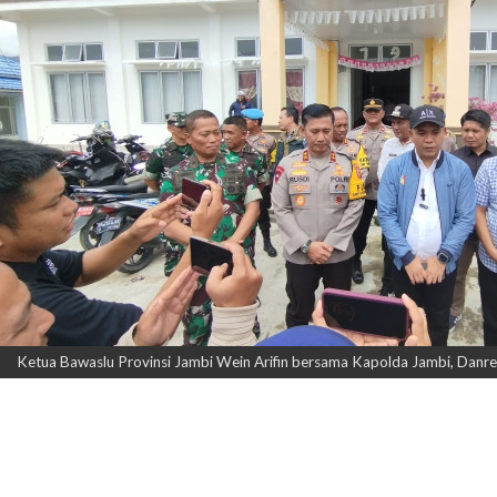
Ketua Bawaslu Provinsi Jambi Wein Arifin bersama Kapolda Jambi, Da