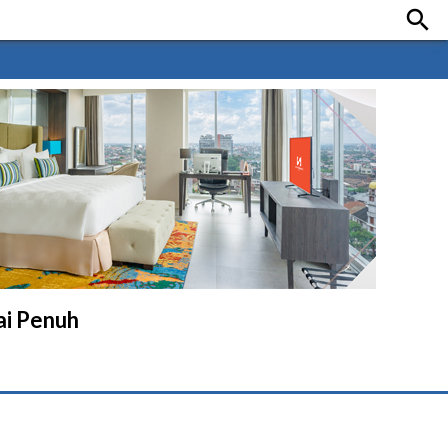

ai Penuh