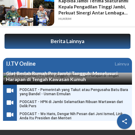
Kapolda Jambi Terima Silaturahmi
Kepala Pengadilan Tinggi Jambi,
Perkuat Sinergi Antar Lembaga
Penegak Hukum
HUKRIM
Berita Lainnya
IJ.TV Online
Lainnya
Giat Bedah Rumah Pro Jambi Tangguh: Menelusuri
Harapan di Tengah Kawasan Kumuh
PODCAST - Pemerintah yang Takut atau Pengusaha Batu Bara
yang Bandel - Usman Ermulan
PODCAST - HPN di Jambi Selamatkan Ribuan Wartawan dari
Delik Pers
PODCAST - Wo Haris, Dengar Nih Pesan dari Joni Ismed, Link
Anda Itu Presiden dan Menteri
