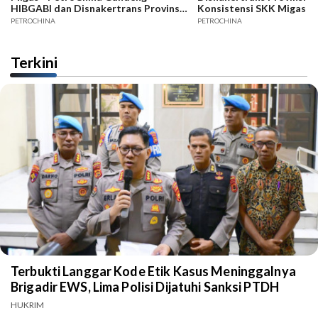
HIBGABI dan Disnakertrans Provinsi
Konsistensi SKK Migas -
Jambi
PETROCHINA
PETROCHINA
Terkini
Terbukti Langgar Kode Etik Kasus Meninggalnya
Brigadir EWS, Lima Polisi Dijatuhi Sanksi PTDH
HUKRIM