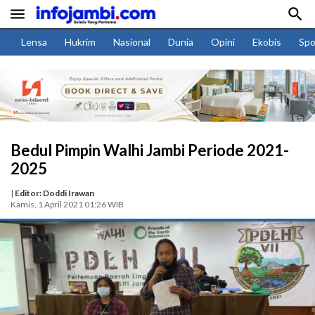


Lensa
Hukrim
Nasional
Dunia
Opini
Ekobis
Spo
Bedul Pimpin Walhi Jambi Periode 2021-
2025
|
Editor: Doddi Irawan
Kamis, 1 April 2021 01:26 WIB