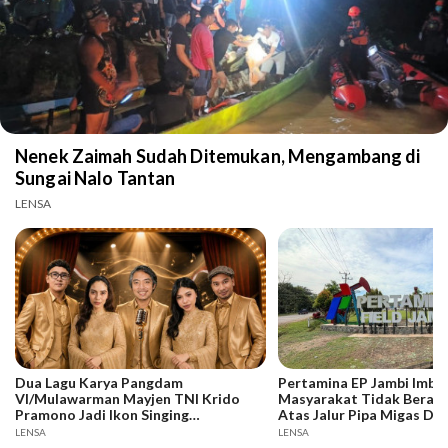
Nenek Zaimah Sudah Ditemukan, Mengambang di
Sungai Nalo Tantan
LENSA
Dua Lagu Karya Pangdam
Pertamina EP Jambi Imba
VI/Mulawarman Mayjen TNI Krido
Masyarakat Tidak Berakti
Pramono Jadi Ikon Singing
Atas Jalur Pipa Migas De
Competition HUT Ke-81 RI
Keselamatan Bersama
LENSA
LENSA