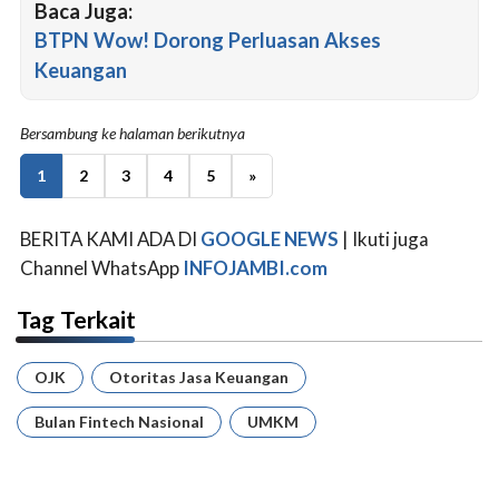
Baca Juga:
BTPN Wow! Dorong Perluasan Akses
Keuangan
Bersambung ke halaman berikutnya
1
2
3
4
5
»
BERITA KAMI ADA DI
GOOGLE NEWS
| Ikuti juga
Channel WhatsApp
INFOJAMBI.com
Tag Terkait
OJK
Otoritas Jasa Keuangan
Bulan Fintech Nasional
UMKM