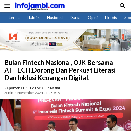


Lensa
Hukrim
Nasional
Dunia
Opini
Ekobis
Spo
Bulan Fintech Nasional, OJK Bersama
AFTECH,Dorong Dan Perkuat Literasi
Dan Inklusi Keuangan Digital.
Reporter: OJK
|
Editor: Ulun Nazmi
Senin, 4 November 2024 21:23 WIB