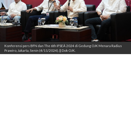
Konferensi pers BFN dan The 6th IFSEÂ 2024 di Gedung OJK Menara Radius
Prawiro, Jakarta, Senin (4/11/2024). || Dok OJK.