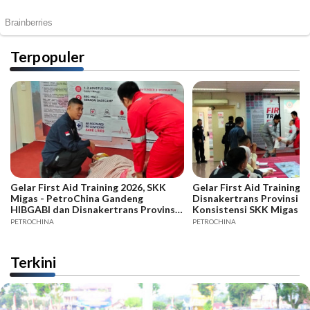
Terpopuler
Gelar First Aid Training 2026, SKK
Gelar First Aid Training B
Migas - PetroChina Gandeng
Disnakertrans Provinsi Ja
HIBGABI dan Disnakertrans Provinsi
Konsistensi SKK Migas -
Jambi
PETROCHINA
PETROCHINA
Terkini