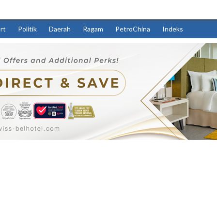
rt
Politik
Daerah
Ragam
PetroChina
Indeks