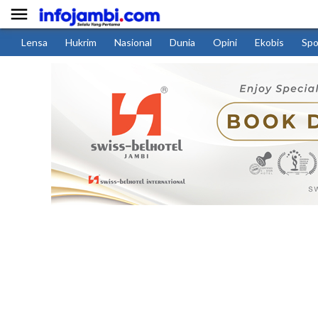

Lensa
Hukrim
Nasional
Dunia
Opini
Ekobis
Spo