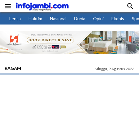


Lensa
Hukrim
Nasional
Dunia
Opini
Ekobis
Spo
RAGAM
Minggu, 9 Agustus 2026