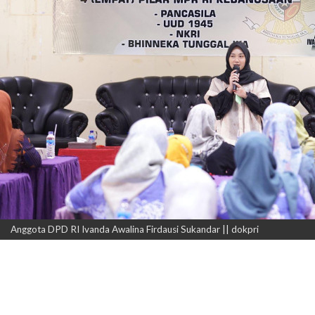
Anggota DPD RI Ivanda Awalina Firdausi Sukandar || dokpri