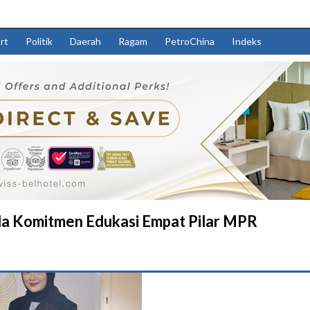
rt
Politik
Daerah
Ragam
PetroChina
Indeks
da Komitmen Edukasi Empat Pilar MPR