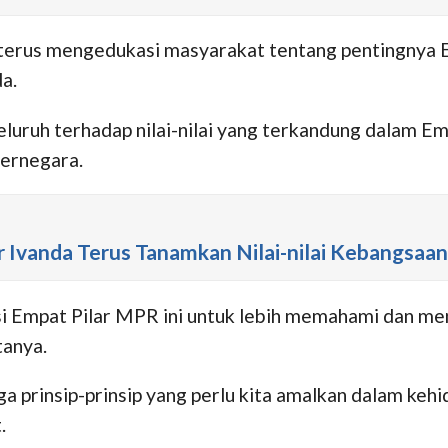
erus mengedukasi masyarakat tentang pentingnya E
a.
uh terhadap nilai-nilai yang terkandung dalam Emp
bernegara.
tor Ivanda Terus Tanamkan Nilai-nilai Kebangsaan
si Empat Pilar MPR ini untuk lebih memahami dan m
tanya.
uga prinsip-prinsip yang perlu kita amalkan dalam kehi
.