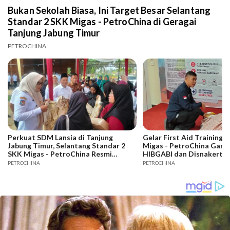
Bukan Sekolah Biasa, Ini Target Besar Selantang
Standar 2 SKK Migas - PetroChina di Geragai
Tanjung Jabung Timur
PETROCHINA
Perkuat SDM Lansia di Tanjung
Gelar First Aid Training 
Jabung Timur, Selantang Standar 2
Migas - PetroChina Gand
SKK Migas - PetroChina Resmi
HIBGABI dan Disnakertra
Bergulir di Geragai
Jambi
PETROCHINA
PETROCHINA