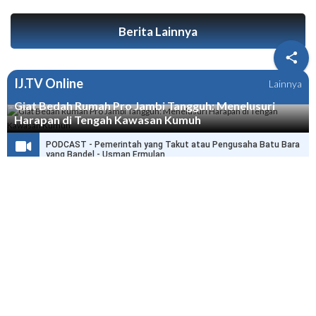
Berita Lainnya

IJ.TV Online
Lainnya
Giat Bedah Rumah Pro Jambi Tangguh: Menelusuri
Harapan di Tengah Kawasan Kumuh
PODCAST - Pemerintah yang Takut atau Pengusaha Batu Bara
yang Bandel - Usman Ermulan
PODCAST - HPN di Jambi Selamatkan Ribuan Wartawan dari
Delik Pers
PODCAST - Wo Haris, Dengar Nih Pesan dari Joni Ismed, Link
Anda Itu Presiden dan Menteri
Redaksi
|
Disclaimer
|
Tentang Kami
Karir
|
Pedoman Media Siber
|
Sitemap
© 2026 Infojambi.com - All Rights Reserved.