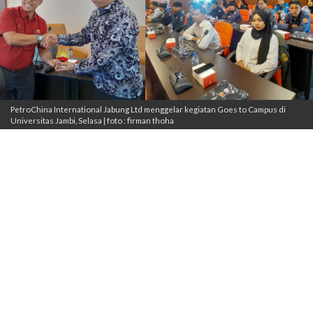
PetroChina International Jabung Ltd menggelar kegiatan Goes to Campus di
Universitas Jambi, Selasa | foto : firman thoha