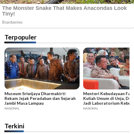
Terpopuler
Museum Sriwijaya Dharmakirti
Menteri Kebudayaan Fadli
Rekam Jejak Peradaban dan Sejarah
Kuliah Umum di Unja, Dor
Jambi Masa Lampau
Jadi Laboratorium Kebud
NASIONAL
NASIONAL
Terkini