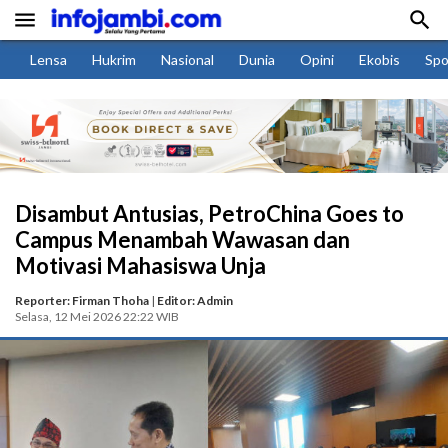


Lensa
Hukrim
Nasional
Dunia
Opini
Ekobis
Spo
Disambut Antusias, PetroChina Goes to
Campus Menambah Wawasan dan
Motivasi Mahasiswa Unja
Reporter: Firman Thoha
|
Editor: Admin
Selasa, 12 Mei 2026 22:22 WIB