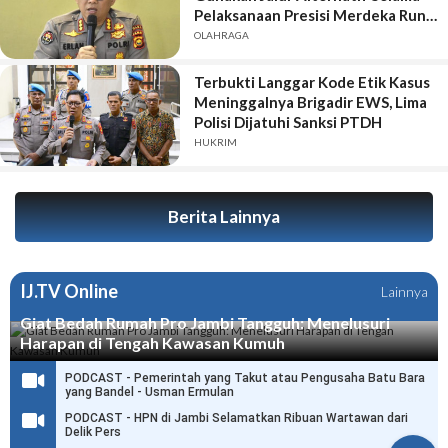
Pelaksanaan Presisi Merdeka Run
2026
OLAHRAGA
Terbukti Langgar Kode Etik Kasus
Meninggalnya Brigadir EWS, Lima
Polisi Dijatuhi Sanksi PTDH
HUKRIM
Berita Lainnya
IJ.TV Online
Lainnya
Giat Bedah Rumah Pro Jambi Tangguh: Menelusuri
Harapan di Tengah Kawasan Kumuh
PODCAST - Pemerintah yang Takut atau Pengusaha Batu Bara
yang Bandel - Usman Ermulan
PODCAST - HPN di Jambi Selamatkan Ribuan Wartawan dari
Delik Pers