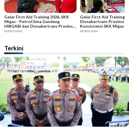
Gelar First Aid Training 2026, SKK
Gelar First Aid Training B
Migas - PetroChina Gandeng
Disnakertrans Provinsi Ja
HIBGABI dan Disnakertrans Provinsi
Konsistensi SKK Migas -
Jambi
PETROCHINA
PETROCHINA
Terkini