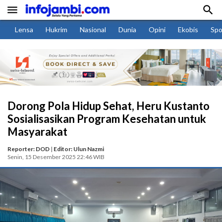


Lensa
Hukrim
Nasional
Dunia
Opini
Ekobis
Spo
Dorong Pola Hidup Sehat, Heru Kustanto
Sosialisasikan Program Kesehatan untuk
Masyarakat
Reporter: DOD
|
Editor: Ulun Nazmi
Senin, 15 Desember 2025 22:46 WIB