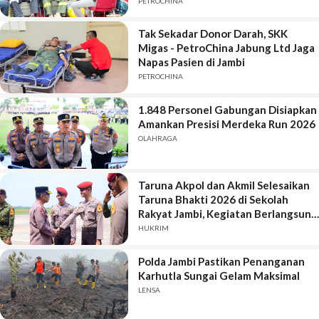
PETROCHINA
Tak Sekadar Donor Darah, SKK
Migas - PetroChina Jabung Ltd Jaga
Napas Pasien di Jambi
PETROCHINA
1.848 Personel Gabungan Disiapkan
Amankan Presisi Merdeka Run 2026
OLAHRAGA
Taruna Akpol dan Akmil Selesaikan
Taruna Bhakti 2026 di Sekolah
Rakyat Jambi, Kegiatan Berlangsung
Aman dan Lancar
HUKRIM
Polda Jambi Pastikan Penanganan
Karhutla Sungai Gelam Maksimal
LENSA