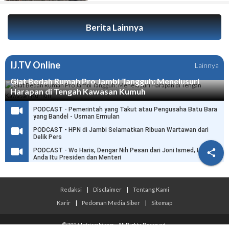
Berita Lainnya
IJ.TV Online
Lainnya
Giat Bedah Rumah Pro Jambi Tangguh: Menelusuri
Harapan di Tengah Kawasan Kumuh
PODCAST - Pemerintah yang Takut atau Pengusaha Batu Bara
yang Bandel - Usman Ermulan
PODCAST - HPN di Jambi Selamatkan Ribuan Wartawan dari
Delik Pers
PODCAST - Wo Haris, Dengar Nih Pesan dari Joni Ismed, Link

Anda Itu Presiden dan Menteri
Redaksi
|
Disclaimer
|
Tentang Kami
Karir
|
Pedoman Media Siber
|
Sitemap
© 2026 Infojambi.com - All Rights Reserved.