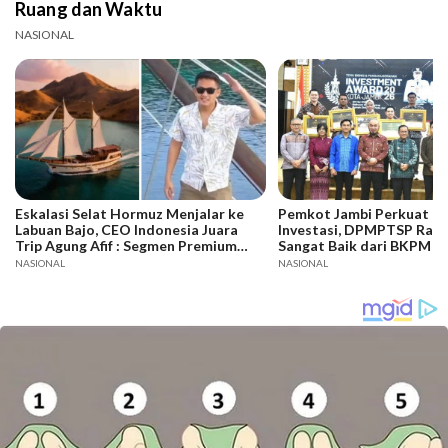
Ruang dan Waktu
NASIONAL
Eskalasi Selat Hormuz Menjalar ke
Pemkot Jambi Perkuat Da
Labuan Bajo, CEO Indonesia Juara
Investasi, DPMPTSP Raih
Trip Agung Afif : Segmen Premium
Sangat Baik dari BKPM
Bertahan, Adaptasi Jadi Kunci
NASIONAL
NASIONAL