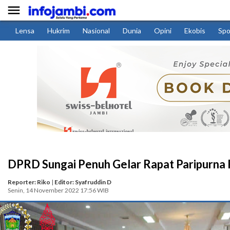

Lensa
Hukrim
Nasional
Dunia
Opini
Ekobis
Spo
DPRD Sungai Penuh Gelar Rapat Paripurn
Reporter: Riko
|
Editor: Syafruddin D
Senin, 14 November 2022 17:56 WIB