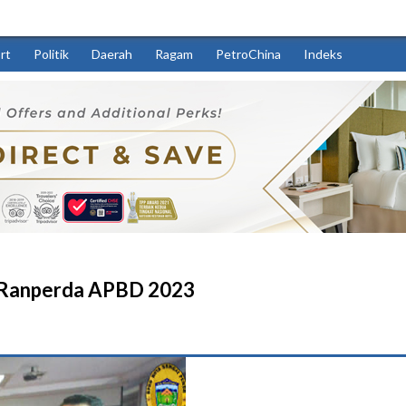
rt
Politik
Daerah
Ragam
PetroChina
Indeks
a Ranperda APBD 2023