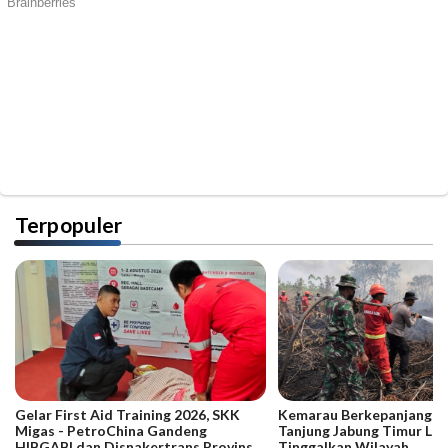
Terpopuler
Gelar First Aid Training 2026, SKK
Kemarau Berkepanjangan,
Migas - PetroChina Gandeng
Tanjung Jabung Timur La
HIBGABI dan Disnakertrans Provinsi
Tinggalkan Wilayah