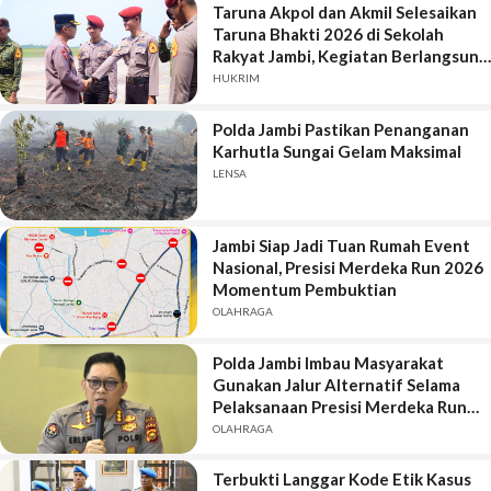
Taruna Akpol dan Akmil Selesaikan
Taruna Bhakti 2026 di Sekolah
Rakyat Jambi, Kegiatan Berlangsung
Aman dan Lancar
HUKRIM
Polda Jambi Pastikan Penanganan
Karhutla Sungai Gelam Maksimal
LENSA
Jambi Siap Jadi Tuan Rumah Event
Nasional, Presisi Merdeka Run 2026
Momentum Pembuktian
OLAHRAGA
Polda Jambi Imbau Masyarakat
Gunakan Jalur Alternatif Selama
Pelaksanaan Presisi Merdeka Run
2026
OLAHRAGA
Terbukti Langgar Kode Etik Kasus