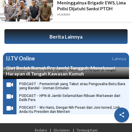
Meninggalnya Brigadir EWS, Lima
Polisi Dijatuhi Sanksi PTDH
HUKRIM
Berita Lainnya
IJ.TV Online
Lainnya
Giat Bedah Rumah Pro Jambi Tangguh: Menelusuri
Harapan di Tengah Kawasan Kumuh
PODCAST - Pemerintah yang Takut atau Pengusaha Batu Bara
yang Bandel - Usman Ermulan
PODCAST - HPN di Jambi Selamatkan Ribuan Wartawan dari
Delik Pers
PODCAST - Wo Haris, Dengar Nih Pesan dari Joni Ismed, Link
Anda Itu Presiden dan Menteri

Redaksi
|
Disclaimer
|
Tentang Kami