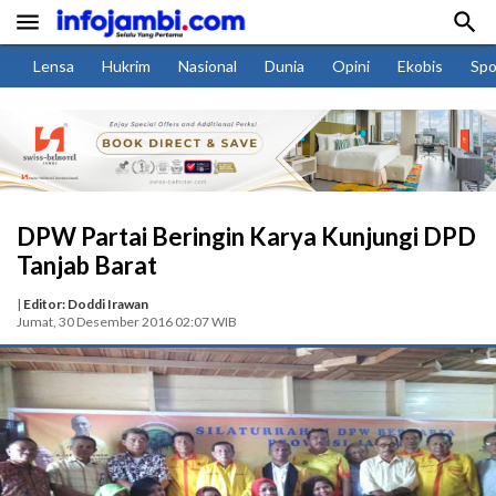


Lensa
Hukrim
Nasional
Dunia
Opini
Ekobis
Spo
DPW Partai Beringin Karya Kunjungi DPD
Tanjab Barat
|
Editor: Doddi Irawan
Jumat, 30 Desember 2016 02:07 WIB