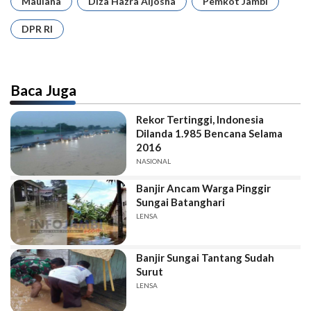
Maulana
Diza Hazra Aljosha
Pemkot Jambi
DPR RI
Baca Juga
Rekor Tertinggi, Indonesia
Dilanda 1.985 Bencana Selama
2016
NASIONAL
Banjir Ancam Warga Pinggir
Sungai Batanghari
LENSA
Banjir Sungai Tantang Sudah
Surut
LENSA