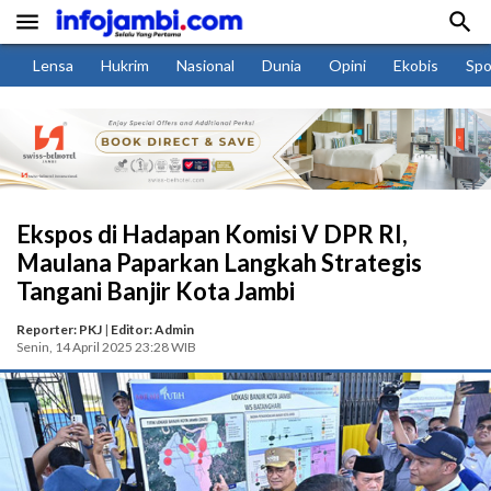


Lensa
Hukrim
Nasional
Dunia
Opini
Ekobis
Spo
Ekspos di Hadapan Komisi V DPR RI,
Maulana Paparkan Langkah Strategis
Tangani Banjir Kota Jambi
Reporter: PKJ
|
Editor: Admin
Senin, 14 April 2025 23:28 WIB