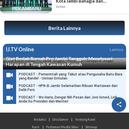
Kota Jambi Bahagia dan
Berkelanjutan
DUNIA
Berita Lainnya
IJ.TV Online
Lainnya
Giat Bedah Rumah Pro Jambi Tangguh: Menelusuri
Harapan di Tengah Kawasan Kumuh
PODCAST - Pemerintah yang Takut atau Pengusaha Batu Bara
yang Bandel - Usman Ermulan
PODCAST - HPN di Jambi Selamatkan Ribuan Wartawan dari
Delik Pers
PODCAST - Wo Haris, Dengar Nih Pesan dari Joni Ismed, Link
Anda Itu Presiden dan Menteri

Redaksi
|
Disclaimer
|
Tentang Kami
Karir
|
Pedoman Media Siber
|
Sitemap