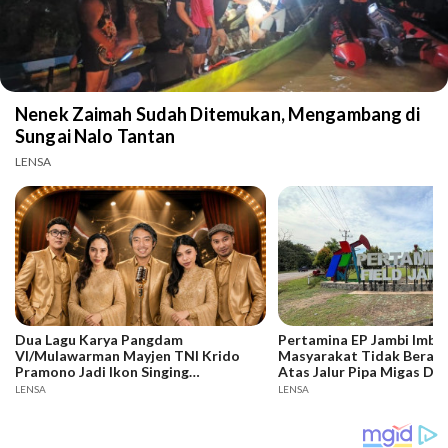
Nenek Zaimah Sudah Ditemukan, Mengambang di
Sungai Nalo Tantan
LENSA
Dua Lagu Karya Pangdam
Pertamina EP Jambi Imba
VI/Mulawarman Mayjen TNI Krido
Masyarakat Tidak Berakti
Pramono Jadi Ikon Singing
Atas Jalur Pipa Migas De
Competition HUT Ke-81 RI
Keselamatan Bersama
LENSA
LENSA