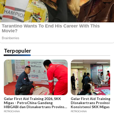
Terpopuler
Gelar First Aid Training 2026, SKK
Gelar First Aid Training B
Migas - PetroChina Gandeng
Disnakertrans Provinsi Ja
HIBGABI dan Disnakertrans Provinsi
Konsistensi SKK Migas -
Jambi
PETROCHINA
PETROCHINA