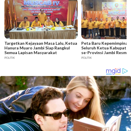
Targetkan Kejayaan Masa Lalu, Ketua
Peta Baru Kepemimpinan 
Hanura Muaro Jambi Siap Rangkul
Seluruh Ketua Kabupaten
Semua Lapisan Masyarakat
se-Provinsi Jambi Resmi D
POLITIK
POLITIK