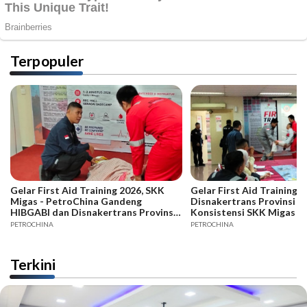
Terpopuler
Gelar First Aid Training 2026, SKK
Gelar First Aid Training B
Migas - PetroChina Gandeng
Disnakertrans Provinsi Ja
HIBGABI dan Disnakertrans Provinsi
Konsistensi SKK Migas -
Jambi
PETROCHINA
PETROCHINA
Terkini