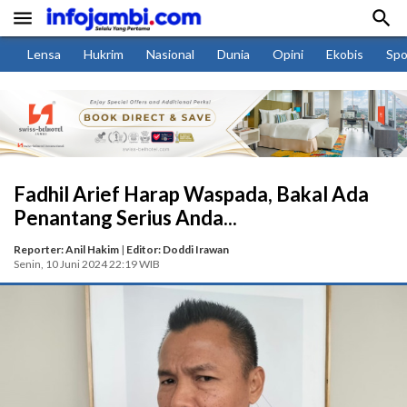


Lensa
Hukrim
Nasional
Dunia
Opini
Ekobis
Spo
Fadhil Arief Harap Waspada, Bakal Ada
Penantang Serius Anda...
Reporter: Anil Hakim
|
Editor: Doddi Irawan
Senin, 10 Juni 2024 22:19 WIB