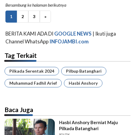
Bersambung ke halaman berikutnya
1
2
3
»
BERITA KAMI ADA DI
GOOGLE NEWS
| Ikuti juga
Channel WhatsApp
INFOJAMBI.com
Tag Terkait
Pilkada Serentak 2024
Pilbup Batanghari
Muhammad Fadhil Arief
Hasbi Anshory
Baca Juga
Hasbi Anshory Berniat Maju
Pilkada Batanghari
POLITIK