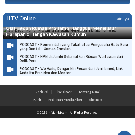
IJ.TV Online
Lainnya
Giat Bedah Rumah Pro Jambi Tangguh: Menelusuri
Harapan di Tengah Kawasan Kumuh
PODCAST - Pemerintah yang Takut atau Pengusaha Batu Bara
yang Bandel - Usman Ermulan
PODCAST - HPN di Jambi Selamatkan Ribuan Wartawan dari
Delik Pers
PODCAST - Wo Haris, Dengar Nih Pesan dari Joni Ismed, Link
Anda Itu Presiden dan Menteri
Redaksi
|
Disclaimer
|
Tentang Kami
Karir
|
Pedoman Media Siber
|
Sitemap
© 2026 Infojambi.com - All Rights Reserved.