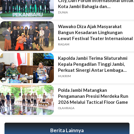
City, Dari Forum Internasional untuk
Kota Jambi Bahagia dan
Berkelanjutan
DUNIA
Wawako Diza Ajak Masyarakat
Bangun Kesadaran Lingkungan
Lewat Festival Teater Internasional
RAGAM
Kapolda Jambi Terima Silaturahmi
Kepala Pengadilan Tinggi Jambi,
Perkuat Sinergi Antar Lembaga
Penegak Hukum
HUKRIM
Polda Jambi Matangkan
Pengamanan Presisi Merdeka Run
2026 Melalui Tactical Floor Game
OLAHRAGA
Berita Lainnya