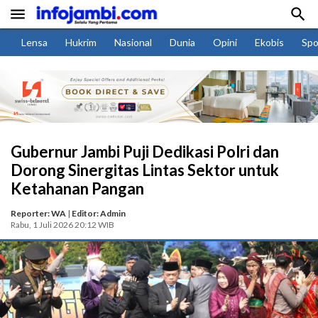


Lensa
Hukrim
Nasional
Dunia
Opini
Ekobis
Spo
Gubernur Jambi Puji Dedikasi Polri dan
Dorong Sinergitas Lintas Sektor untuk
Ketahanan Pangan
Reporter: WA
|
Editor: Admin
Rabu, 1 Juli 2026 20:12 WIB