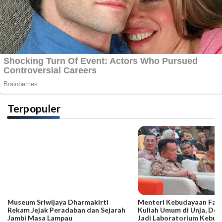
Terpopuler
Museum Sriwijaya Dharmakirti
Menteri Kebudayaan Fadli
Rekam Jejak Peradaban dan Sejarah
Kuliah Umum di Unja, Dor
Jambi Masa Lampau
Jadi Laboratorium Kebud