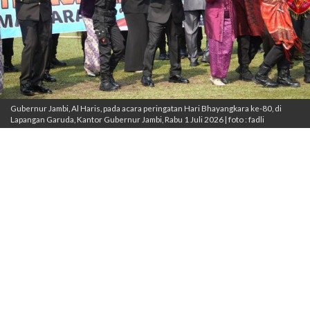
Gubernur Jambi, Al Haris, pada acara peringatan Hari Bhayangkara ke-80, di
Lapangan Garuda, Kantor Gubernur Jambi, Rabu 1 Juli 2026 | foto : fadli