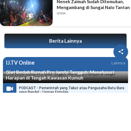
Nenek Zaimah Sudah Ditemukan,
Mengambang di Sungai Nalo Tantan
LENSA
Berita Lainnya

IJ.TV Online
Lainnya
Giat Bedah Rumah Pro Jambi Tangguh: Menelusuri
Harapan di Tengah Kawasan Kumuh
PODCAST - Pemerintah yang Takut atau Pengusaha Batu Bara
yang Bandel - Usman Ermulan
PODCAST - HPN di Jambi Selamatkan Ribuan Wartawan dari
Delik Pers
PODCAST - Wo Haris, Dengar Nih Pesan dari Joni Ismed, Link
Anda Itu Presiden dan Menteri