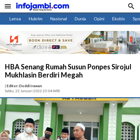


Lensa
Hukrim
Nasional
Dunia
Opini
Ekobis
Spo
HBA Senang Rumah Susun Ponpes Sirojul
Mukhlasin Berdiri Megah
|
Editor: Doddi Irawan
Sabtu, 22 Januari 2022 23:04 WIB