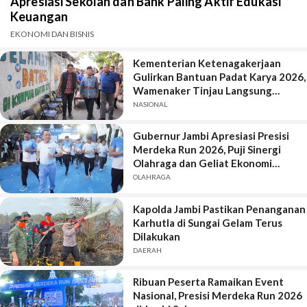
Apresiasi Sekolah dan Bank Paling Aktif Edukasi
Keuangan
EKONOMI DAN BISNIS
Kementerian Ketenagakerjaan
Gulirkan Bantuan Padat Karya 2026,
Wamenaker Tinjau Langsung
Pekerjaan di Kota Jambi
NASIONAL
Gubernur Jambi Apresiasi Presisi
Merdeka Run 2026, Puji Sinergi
Olahraga dan Geliat Ekonomi
Daerah
OLAHRAGA
Kapolda Jambi Pastikan Penanganan
Karhutla di Sungai Gelam Terus
Dilakukan
DAERAH
Ribuan Peserta Ramaikan Event
Nasional, Presisi Merdeka Run 2026