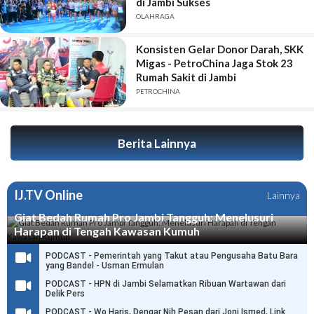
di Jambi Sukses
OLAHRAGA
Konsisten Gelar Donor Darah, SKK
Migas - PetroChina Jaga Stok 23
Rumah Sakit di Jambi
PETROCHINA
Berita Lainnya
IJ.TV Online
Lainnya
Giat Bedah Rumah Pro Jambi Tangguh: Menelusuri
Harapan di Tengah Kawasan Kumuh
PODCAST - Pemerintah yang Takut atau Pengusaha Batu Bara
yang Bandel - Usman Ermulan
PODCAST - HPN di Jambi Selamatkan Ribuan Wartawan dari
Delik Pers
PODCAST - Wo Haris, Dengar Nih Pesan dari Joni Ismed, Link