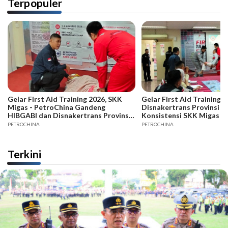
Terpopuler
Gelar First Aid Training 2026, SKK
Gelar First Aid Training B
Migas - PetroChina Gandeng
Disnakertrans Provinsi Ja
HIBGABI dan Disnakertrans Provinsi
Konsistensi SKK Migas -
Jambi
PETROCHINA
PETROCHINA
Terkini