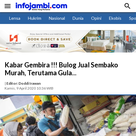


Lensa
Hukrim
Nasional
Dunia
Opini
Ekobis
Spo
Kabar Gembira !!! Bulog Jual Sembako
Murah, Terutama Gula...
|
Editor: Doddi Irawan
Kamis, 9 April 2020 10:36 WIB