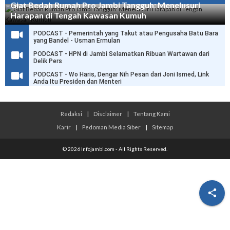
Giat Bedah Rumah Pro Jambi Tangguh: Menelusuri
Harapan di Tengah Kawasan Kumuh
PODCAST - Pemerintah yang Takut atau Pengusaha Batu Bara
yang Bandel - Usman Ermulan
PODCAST - HPN di Jambi Selamatkan Ribuan Wartawan dari
Delik Pers
PODCAST - Wo Haris, Dengar Nih Pesan dari Joni Ismed, Link
Anda Itu Presiden dan Menteri
Redaksi
|
Disclaimer
|
Tentang Kami
Karir
|
Pedoman Media Siber
|
Sitemap
© 2026 Infojambi.com - All Rights Reserved.
