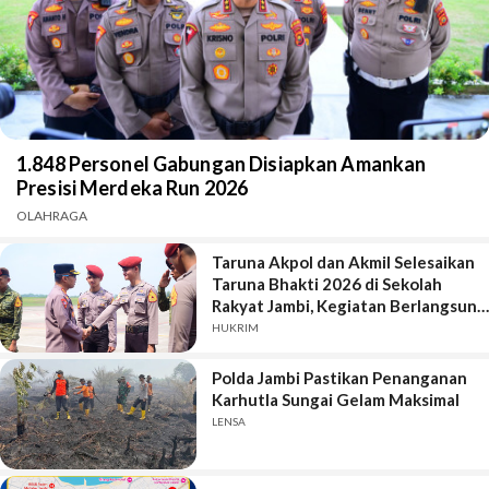
1.848 Personel Gabungan Disiapkan Amankan
Presisi Merdeka Run 2026
OLAHRAGA
Taruna Akpol dan Akmil Selesaikan
Taruna Bhakti 2026 di Sekolah
Rakyat Jambi, Kegiatan Berlangsung
Aman dan Lancar
HUKRIM
Polda Jambi Pastikan Penanganan
Karhutla Sungai Gelam Maksimal
LENSA