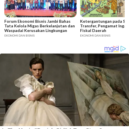
Forum Ekonomi Bisnis Jambi Bahas
Ketergantungan pada SD
Tata Kelola Migas Berkelanjutan dan
Transfer, Pengamat Ingat
Waspadai Kerusakan Lingkungan
Fiskal Daerah
EKONOMI DAN BISNIS
EKONOMI DAN BISNIS