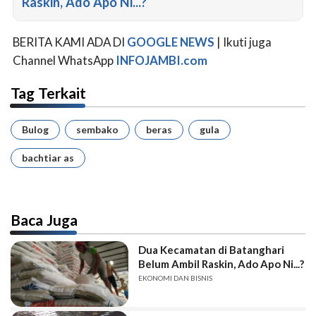
Raskin, Ado Apo Ni...?
BERITA KAMI ADA DI
GOOGLE NEWS
| Ikuti juga
Channel WhatsApp
INFOJAMBI.com
Tag Terkait
Bulog
sembako
beras
gula
bachtiar as
Baca Juga
Dua Kecamatan di Batanghari
Belum Ambil Raskin, Ado Apo Ni...?
EKONOMI DAN BISNIS