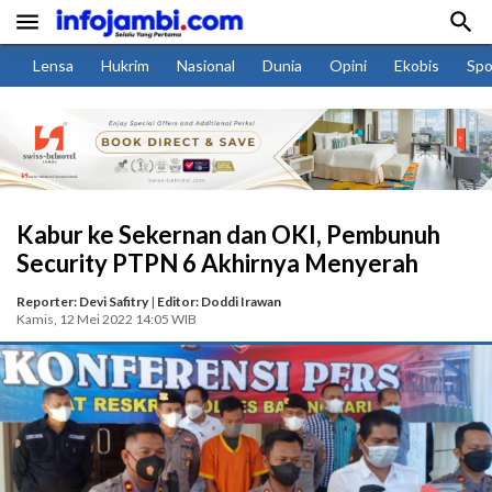


Lensa
Hukrim
Nasional
Dunia
Opini
Ekobis
Spo
Kabur ke Sekernan dan OKI, Pembunuh
Security PTPN 6 Akhirnya Menyerah
Reporter: Devi Safitry
|
Editor: Doddi Irawan
Kamis, 12 Mei 2022 14:05 WIB