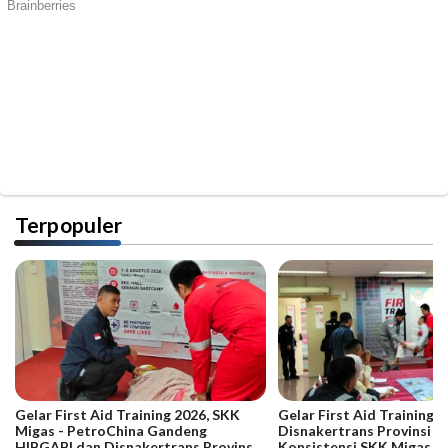
Terpopuler
Gelar First Aid Training 2026, SKK
Gelar First Aid Training B
Migas - PetroChina Gandeng
Disnakertrans Provinsi Ja
HIBGABI dan Disnakertrans Provinsi
Konsistensi SKK Migas -