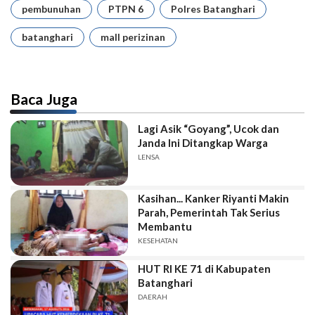
pembunuhan
PTPN 6
Polres Batanghari
batanghari
mall perizinan
Baca Juga
Lagi Asik “Goyang”, Ucok dan
Janda Ini Ditangkap Warga
LENSA
Kasihan... Kanker Riyanti Makin
Parah, Pemerintah Tak Serius
Membantu
KESEHATAN
HUT RI KE 71 di Kabupaten
Batanghari
DAERAH