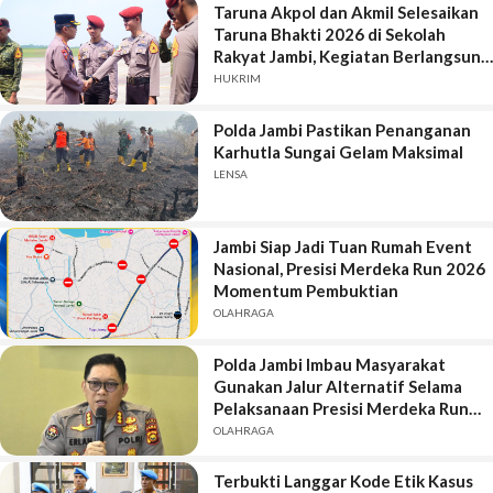
Taruna Akpol dan Akmil Selesaikan
Taruna Bhakti 2026 di Sekolah
Rakyat Jambi, Kegiatan Berlangsung
Aman dan Lancar
HUKRIM
Polda Jambi Pastikan Penanganan
Karhutla Sungai Gelam Maksimal
LENSA
Jambi Siap Jadi Tuan Rumah Event
Nasional, Presisi Merdeka Run 2026
Momentum Pembuktian
OLAHRAGA
Polda Jambi Imbau Masyarakat
Gunakan Jalur Alternatif Selama
Pelaksanaan Presisi Merdeka Run
2026
OLAHRAGA
Terbukti Langgar Kode Etik Kasus