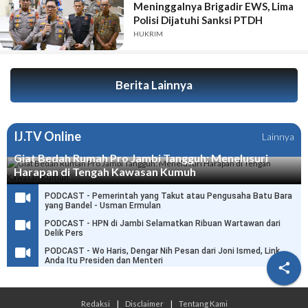
Meninggalnya Brigadir EWS, Lima
Polisi Dijatuhi Sanksi PTDH
HUKRIM
Berita Lainnya
IJ.TV Online
Lainnya
Giat Bedah Rumah Pro Jambi Tangguh: Menelusuri
Harapan di Tengah Kawasan Kumuh
PODCAST - Pemerintah yang Takut atau Pengusaha Batu Bara
yang Bandel - Usman Ermulan
PODCAST - HPN di Jambi Selamatkan Ribuan Wartawan dari
Delik Pers
PODCAST - Wo Haris, Dengar Nih Pesan dari Joni Ismed, Link
Anda Itu Presiden dan Menteri

Redaksi
|
Disclaimer
|
Tentang Kami