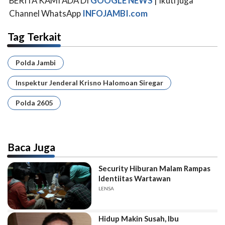
BERITA KAMI ADA DI
GOOGLE NEWS
| Ikuti juga
Channel WhatsApp
INFOJAMBI.com
Tag Terkait
Polda Jambi
Inspektur Jenderal Krisno Halomoan Siregar
Polda 2605
Baca Juga
Security Hiburan Malam Rampas
Identiitas Wartawan
LENSA
Hidup Makin Susah, Ibu