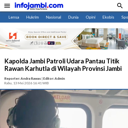


Lensa
Hukrim
Nasional
Dunia
Opini
Ekobis
Spo
Kapolda Jambi Patroli Udara Pantau Titik
Rawan Karhutla di Wilayah Provinsi Jambi
Reporter: Andra Rawas
|
Editor: Admin
Rabu, 13 Mei 2026 16:41 WIB