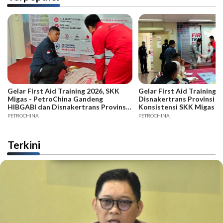
Gelar First Aid Training 2026, SKK
Gelar First Aid Training B
Migas - PetroChina Gandeng
Disnakertrans Provinsi Ja
HIBGABI dan Disnakertrans Provinsi
Konsistensi SKK Migas -
Jambi
PETROCHINA
PETROCHINA
Terkini