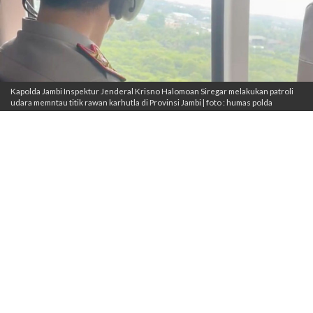
Kapolda Jambi Inspektur Jenderal Krisno Halomoan Siregar melakukan patroli
udara memntau titik rawan karhutla di Provinsi Jambi | foto : humas polda