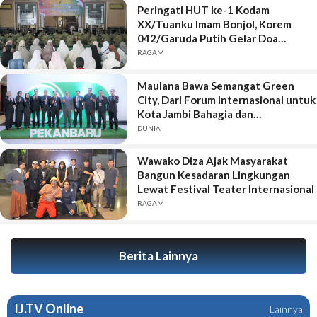
Peringati HUT ke-1 Kodam
XX/Tuanku Imam Bonjol, Korem
042/Garuda Putih Gelar Doa
Bersama
RAGAM
Maulana Bawa Semangat Green
City, Dari Forum Internasional untuk
Kota Jambi Bahagia dan
Berkelanjutan
DUNIA
Wawako Diza Ajak Masyarakat
Bangun Kesadaran Lingkungan
Lewat Festival Teater Internasional
RAGAM
Berita Lainnya
IJ.TV Online
Lainnya