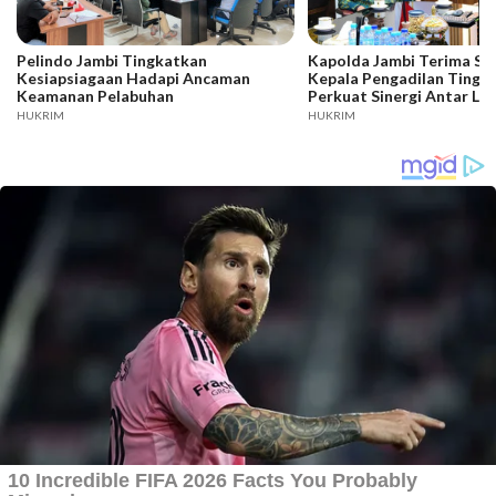
Pelindo Jambi Tingkatkan
Kapolda Jambi Terima Si
Kesiapsiagaan Hadapi Ancaman
Kepala Pengadilan Tinggi
Keamanan Pelabuhan
Perkuat Sinergi Antar L
Penegak Hukum
HUKRIM
HUKRIM