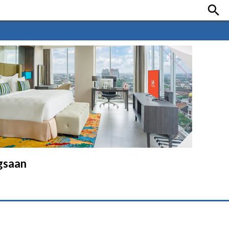

gsaan