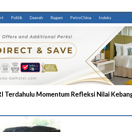
rt
Politik
Daerah
Ragam
PetroChina
Indeks
 RI Terdahulu Momentum Refleksi Nilai Keban