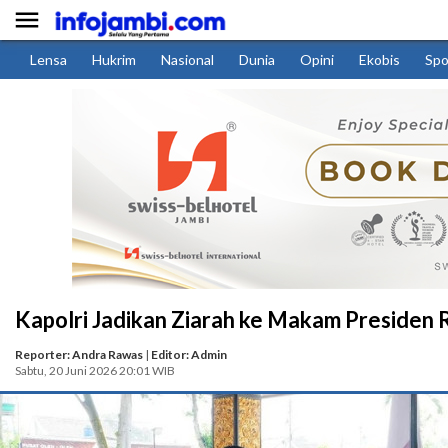

Lensa
Hukrim
Nasional
Dunia
Opini
Ekobis
Spo
Kapolri Jadikan Ziarah ke Makam Presiden
Reporter: Andra Rawas
|
Editor: Admin
Sabtu, 20 Juni 2026 20:01 WIB