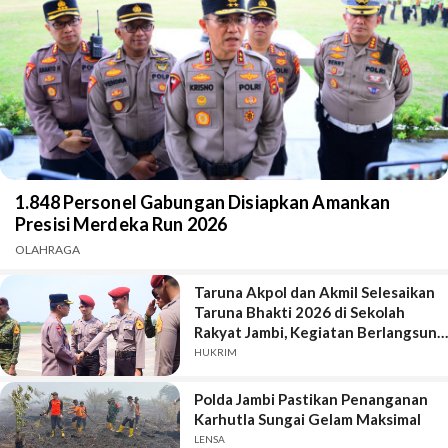
1.848 Personel Gabungan Disiapkan Amankan
Presisi Merdeka Run 2026
OLAHRAGA
Taruna Akpol dan Akmil Selesaikan
Taruna Bhakti 2026 di Sekolah
Rakyat Jambi, Kegiatan Berlangsung
Aman dan Lancar
HUKRIM
Polda Jambi Pastikan Penanganan
Karhutla Sungai Gelam Maksimal
LENSA