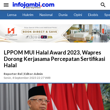


Lensa
Hukrim
Nasional
Dunia
Opini
Ekobis
Spo
LPPOM MUI Halal Award 2023, Wapres
Dorong Kerjasama Percepatan Sertifikasi
Halal
Reporter: Rel
|
Editor: Admin
Senin, 4 September 2023 22:27 WIB