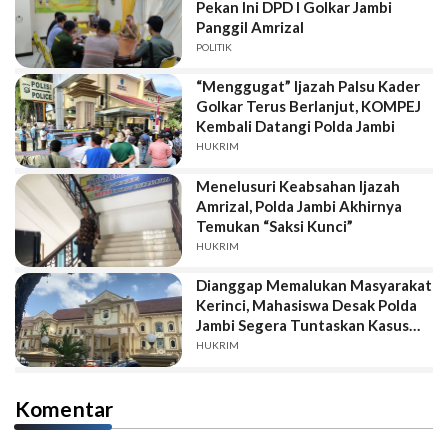
Pekan Ini DPD I Golkar Jambi
Panggil Amrizal
POLITIK
“Menggugat” Ijazah Palsu Kader
Golkar Terus Berlanjut, KOMPEJ
Kembali Datangi Polda Jambi
HUKRIM
Menelusuri Keabsahan Ijazah
Amrizal, Polda Jambi Akhirnya
Temukan “Saksi Kunci”
HUKRIM
Dianggap Memalukan Masyarakat
Kerinci, Mahasiswa Desak Polda
Jambi Segera Tuntaskan Kasus
Ijazah “Duo Amrizal”
HUKRIM
Komentar