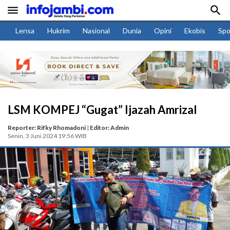


Lensa
Hukrim
Nasional
Dunia
Opini
Ekobis
Spo
LSM KOMPEJ “Gugat” Ijazah Amrizal
Reporter: Rifky Rhomadoni
|
Editor: Admin
Senin, 3 Juni 2024 19:56 WIB