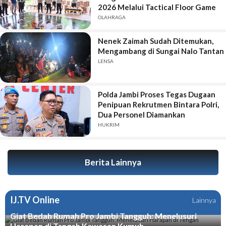
2026 Melalui Tactical Floor Game
OLAHRAGA
Nenek Zaimah Sudah Ditemukan,
Mengambang di Sungai Nalo Tantan
LENSA
Polda Jambi Proses Tegas Dugaan
Penipuan Rekrutmen Bintara Polri,
Dua Personel Diamankan
HUKRIM
Berita Lainnya
IJ.TV Online
Lainnya
Giat Bedah Rumah Pro Jambi Tangguh: Menelusuri
Harapan di Tengah Kawasan Kumuh