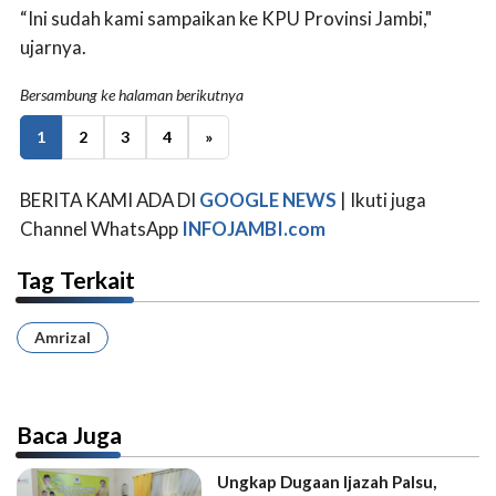
“Ini sudah kami sampaikan ke KPU Provinsi Jambi,"
ujarnya.
Bersambung ke halaman berikutnya
1
2
3
4
»
BERITA KAMI ADA DI
GOOGLE NEWS
| Ikuti juga
Channel WhatsApp
INFOJAMBI.com
Tag Terkait
Amrizal
Baca Juga
Ungkap Dugaan Ijazah Palsu,