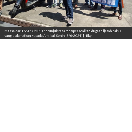
Massa dari LSM KOMPEJ berunjuk rasa mempersoalkan dugaan ijazah palsu
yang dialamatkan kepada Amrizal, Senin (3/6/2024) | rifky