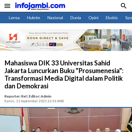


Lensa
Hukrim
Nasional
Dunia
Opini
Ekobis
Spo
Mahasiswa DIK 33 Universitas Sahid
Jakarta Luncurkan Buku "Prosumenesia":
Transformasi Media Digital dalam Politik
dan Demokrasi
Reporter: Rel
|
Editor: Admin
Kamis, 11 September 2025 22:01 WIB