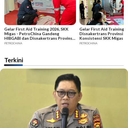
Gelar First Aid Training 2026, SKK
Gelar First Aid Training B
Migas - PetroChina Gandeng
Disnakertrans Provinsi Ja
HIBGABI dan Disnakertrans Provinsi
Konsistensi SKK Migas -
Jambi
PETROCHINA
PETROCHINA
Terkini