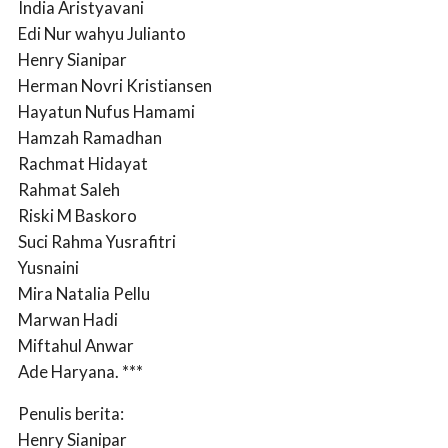
India Aristyavani
Edi Nur wahyu Julianto
Henry Sianipar
Herman Novri Kristiansen
Hayatun Nufus Hamami
Hamzah Ramadhan
Rachmat Hidayat
Rahmat Saleh
Riski M Baskoro
Suci Rahma Yusrafitri
Yusnaini
Mira Natalia Pellu
Marwan Hadi
Miftahul Anwar
Ade Haryana. ***
Penulis berita:
Henry Sianipar