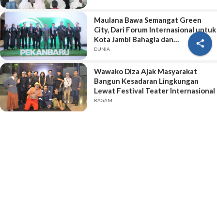
Maulana Bawa Semangat Green
City, Dari Forum Internasional untuk
Kota Jambi Bahagia dan

Berkelanjutan
DUNIA
Wawako Diza Ajak Masyarakat
Bangun Kesadaran Lingkungan
Lewat Festival Teater Internasional
RAGAM
Berita Lainnya
IJ.TV Online
Lainnya
Giat Bedah Rumah Pro Jambi Tangguh: Menelusuri
Harapan di Tengah Kawasan Kumuh
PODCAST - Pemerintah yang Takut atau Pengusaha Batu Bara