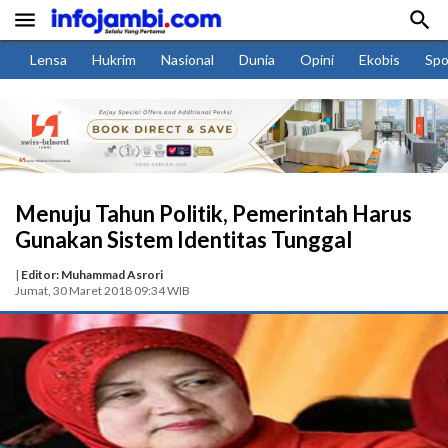


Lensa
Hukrim
Nasional
Dunia
Opini
Ekobis
Spo
Menuju Tahun Politik, Pemerintah Harus
Gunakan Sistem Identitas Tunggal
|
Editor: Muhammad Asrori
Jumat, 30 Maret 2018 09:34 WIB