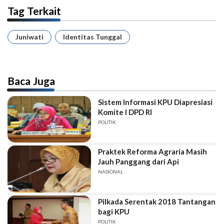
Tag Terkait
Juniwati
Identitas Tunggal
Baca Juga
Sistem Informasi KPU Diapresiasi
Komite I DPD RI
POLITIK
Praktek Reforma Agraria Masih
Jauh Panggang dari Api
NASIONAL
Pilkada Serentak 2018 Tantangan
bagi KPU
POLITIK