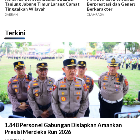
Tanjung Jabung Timur Larang Camat
Berprestasi dan Generas
Tinggalkan Wilayah
Berkarakter
DAERAH
OLAHRAGA
Terkini
1.848 Personel Gabungan Disiapkan Amankan
Presisi Merdeka Run 2026
OLAHRAGA