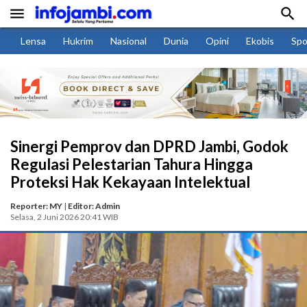


Lensa
Hukrim
Nasional
Dunia
Opini
Ekobis
Spo
Sinergi Pemprov dan DPRD Jambi, Godok
Regulasi Pelestarian Tahura Hingga
Proteksi Hak Kekayaan Intelektual
Reporter: MY
|
Editor: Admin
Selasa, 2 Juni 2026 20:41 WIB