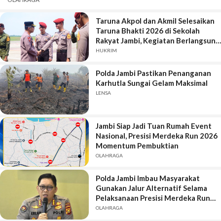
Taruna Akpol dan Akmil Selesaikan
Taruna Bhakti 2026 di Sekolah
Rakyat Jambi, Kegiatan Berlangsung
Aman dan Lancar
HUKRIM
Polda Jambi Pastikan Penanganan
Karhutla Sungai Gelam Maksimal
LENSA
Jambi Siap Jadi Tuan Rumah Event
Nasional, Presisi Merdeka Run 2026
Momentum Pembuktian
OLAHRAGA
Polda Jambi Imbau Masyarakat
Gunakan Jalur Alternatif Selama
Pelaksanaan Presisi Merdeka Run
2026
OLAHRAGA