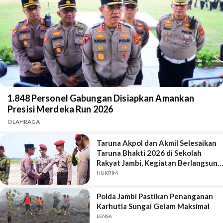
1.848 Personel Gabungan Disiapkan Amankan
Presisi Merdeka Run 2026
OLAHRAGA
Taruna Akpol dan Akmil Selesaikan
Taruna Bhakti 2026 di Sekolah
Rakyat Jambi, Kegiatan Berlangsung
Aman dan Lancar
HUKRIM
Polda Jambi Pastikan Penanganan
Karhutla Sungai Gelam Maksimal
LENSA