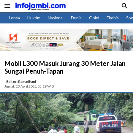


Lensa
Hukrim
Nasional
Dunia
Opini
Ekobis
Spo
Mobil L300 Masuk Jurang 30 Meter Jalan
Sungai Penuh-Tapan
|
Editor: Ramadhani
Jumat, 23 April 2021 05:19 WIB